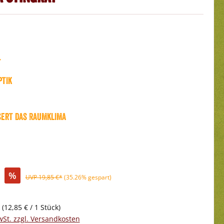
t
ptik
ert das Raumklima
%
UVP 19,85 €*
(35.26% gespart)
k
(12,85 € / 1 Stück)
wSt. zzgl. Versandkosten