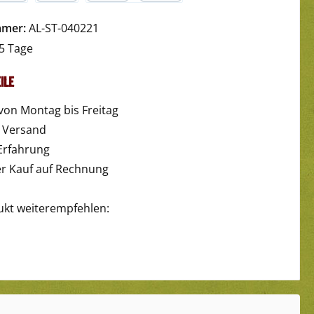
yPal
Später Bezahlen
Kredit- oder Debitkarte
mmer:
AL-ST-040221
5 Tage
ile
von Montag bis Freitag
r Versand
Erfahrung
 Kauf auf Rechnung
ukt weiterempfehlen: