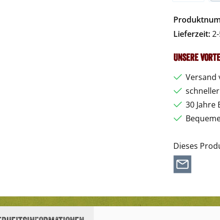
Vorkasse
Pa
Produktnu
Lieferzeit:
2-
Unsere Vorte
Versand 
schnelle
30 Jahre 
Bequemer
Dieses Prod