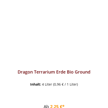
Dragon Terrarium Erde Bio Ground
Inhalt:
4 Liter
(0,96 € / 1 Liter)
Regulärer Preis:
Ab
2,25 €*