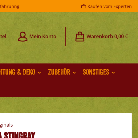
rfahrunng
Kaufen vom Experten
tel
Mein Konto
Warenkorb
0,00 €
CHTUNG & DEKO
ZUBEHÖR
SONSTIGES
a Stingray