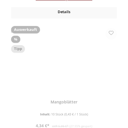
Details
Ausverkauft
Rabatt
%
Tipp
Mangoblätter
Inhalt:
10 Stück
(0,43 € / 1 Stück)
Verkaufspreis:
Regulärer Preis:
4,34 €*
UVP 5,99 €*
(27.55% gespart)