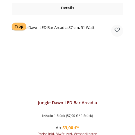
Details
Tipp
Jungle Dawn LED Bar Arcadia
Inhalt:
1 Stück
(57,90 € / 1 Stück)
Regulärer Preis:
Ab
53,00 €*
Preise inkl. MwSt. zzgl. Versandkosten