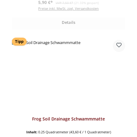
Verkaufspreis:
Regulärer Preis:
5,90 €*
UVP 7,50 €*
(21.33% gespart)
Preise inkl. MwSt. zzgl. Versandkosten
Details
Tipp
Frog Soil Drainage Schwammmatte
Inhalt:
0.25 Quadratmeter
(43,60 € / 1 Quadratmeter)