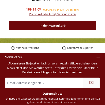
Verkaufspreis:
Regulärer Preis:
169,99 €*
UVP 275,00 €*
(38.19% gespart)
Preise inkl. MwSt. zzgl. Versandkosten
In den Warenkorb
*schneller Versand
Kaufen vom Experten
Newsletter
Abonnieren Sie jetzt einfach unseren regelmäßig erscheinenden
Newsletter und Sie werden stets unter den Ersten sein, über neue
Produkte und Angebote informiert werden.
E-
Mail-
Adresse
*
Datenschutz
Ich habe die
Datenschutzbestimmungen
zur Kenntnis genommen und die
AGB
gelesen und bin mit ihnen einverstanden.