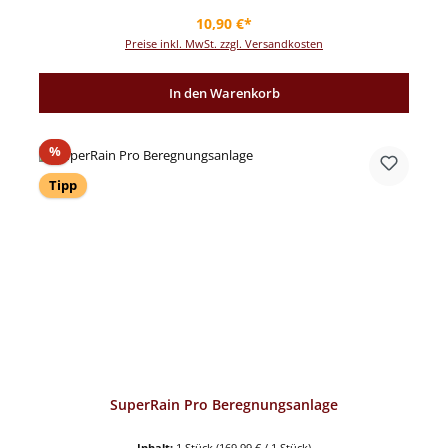
Regulärer Preis:
10,90 €*
Preise inkl. MwSt. zzgl. Versandkosten
In den Warenkorb
Rabatt
%
Tipp
SuperRain Pro Beregnungsanlage
Inhalt:
1 Stück
(169,99 € / 1 Stück)