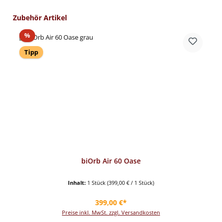
Produktgalerie überspringen
Zubehör Artikel
Rabatt
%
Tipp
biOrb Air 60 Oase
Inhalt:
1 Stück
(399,00 € / 1 Stück)
Regulärer Preis:
399,00 €*
Preise inkl. MwSt. zzgl. Versandkosten