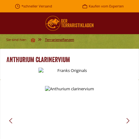
Zum Hauptinhalt springen
*schneller Versand
Kaufen vom Experten
Sie sind hier:
Terrarienpflanzen
Anthurium clarinervium
Bildergalerie überspringen