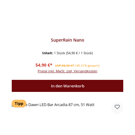
SuperRain Nano
Inhalt:
1 Stück
(54,90 € / 1 Stück)
Verkaufspreis:
Regulärer Preis:
54,90 €*
UVP 89,00 €*
(38.31% gespart)
Preise inkl. MwSt. zzgl. Versandkosten
In den Warenkorb
Tipp