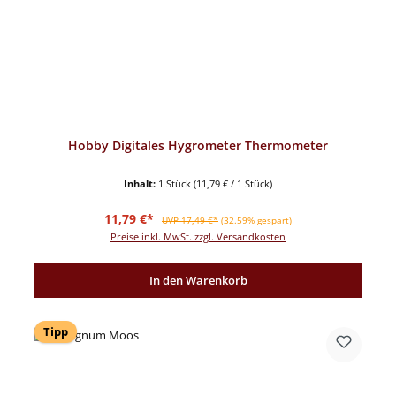
Hobby Digitales Hygrometer Thermometer
Inhalt:
1 Stück
(11,79 € / 1 Stück)
Verkaufspreis:
Regulärer Preis:
11,79 €*
UVP 17,49 €*
(32.59% gespart)
Preise inkl. MwSt. zzgl. Versandkosten
In den Warenkorb
Tipp