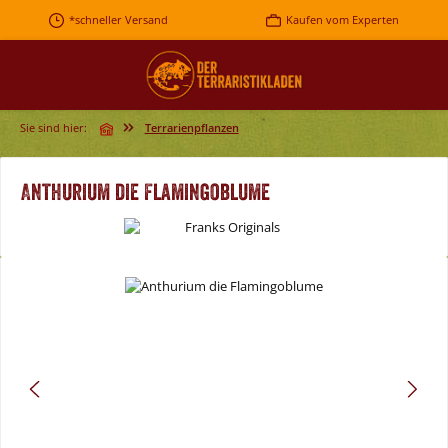
Zum Hauptinhalt springen
*schneller Versand
Kaufen vom Experten
Sie sind hier:
Terrarienpflanzen
Anthurium die Flamingoblume
Bildergalerie überspringen