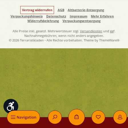
Vertrag widerrufen
AGB
Altbatterie-Entsorgung
Verpackungshinweis
Datenschutz
Impressum
Mehr Erfahren
Widerrufsbelehrung
Verpackungsentsorgung
Alle Preise inkl. gesetzl. Mehrwertsteuer zzgl.
Versandkosten
und ggf.
Nachnahmegebühren, wenn nicht anders angegeben.
© 2026 Terraristikladen - Alle Rechte vorbehalten. Theme by
ThemeWare®
Werkzeugleiste anzeigen
Navigation