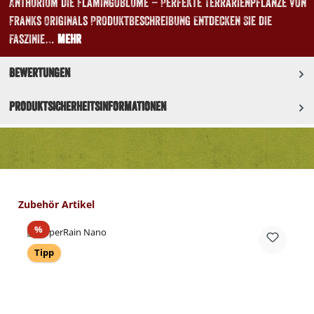
Anthurium die Flamingoblume – Perfekte Terrarienpflanze von
Franks Originals Produktbeschreibung Entdecken Sie die
faszinie…
Mehr
Bewertungen
Produktsicherheitsinformationen
Produktgalerie überspringen
Zubehör Artikel
Rabatt
%
Tipp