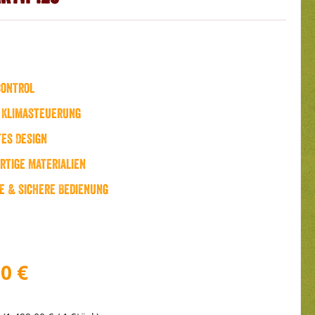
Control
 Klimasteuerung
es Design
tige Materialien
e & sichere Bedienung
0 €