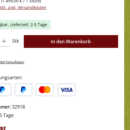
k
(1.499,00 € / 1 Stück)
wSt. zzgl. Versandkosten
gbar, Lieferzeit: 2-5 Tage
l: Gib den gewünschten Wert ein oder benutze die Schaltflächen 
Stk
In den Warenkorb
tel hinzufügen
ungsarten:
yPal
Später Bezahlen
Kredit- oder Debitkarte
mmer:
32918
5 Tage
ile