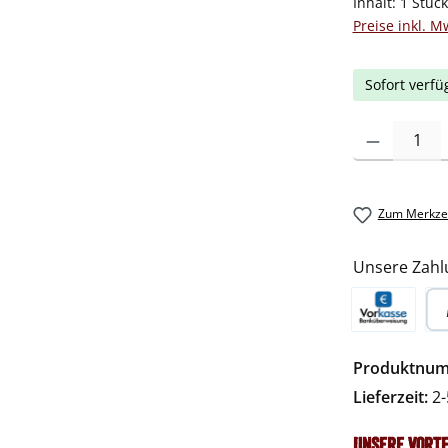
Inhalt:
1 Stüc
Preise inkl. M
Sofort verfü
Produkt Anzah
Zum Merkzet
Unsere Zahl
Vorkasse
Pa
Produktnu
Lieferzeit:
2-
Unsere Vorte