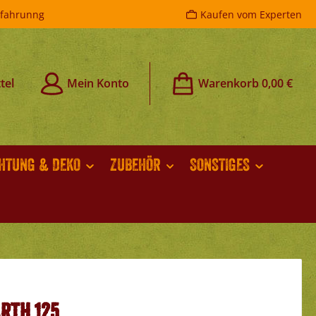
rfahrunng
Kaufen vom Experten
tel
Mein Konto
Warenkorb
0,00 €
CHTUNG & DEKO
ZUBEHÖR
SONSTIGES
RTH 125