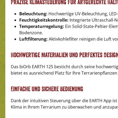
Präzise Klimasteuerung für artgerechte Hal
Beleuchtung:
Hochwertige UV-Beleuchtung, LED-RG
Feuchtigkeitskontrolle:
Integrierte Ultraschall-
Temperaturregelung:
Ein Solid-State-Peltier-El
Bodenzone.
Luftfilterung:
Aktivkohlefilter reinigen die Luft 
Hochwertige Materialien und perfektes Desig
Das biOrb EARTH 125 besticht durch seine hochwertige
bietet es ausreichend Platz für Ihre Terrarienpflanz
Einfache und sichere Bedienung
Dank der intuitiven Steuerung über die EARTH App ist 
Klima in Ihrem Terrarium zu überwachen und anzupas