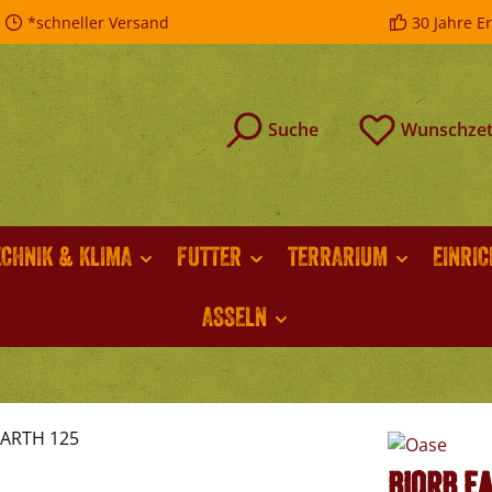
*schneller Versand
30 Jahre E
Suche
Wunschzet
ECHNIK & KLIMA
FUTTER
TERRARIUM
EINRI
ASSELN
biOrb EA