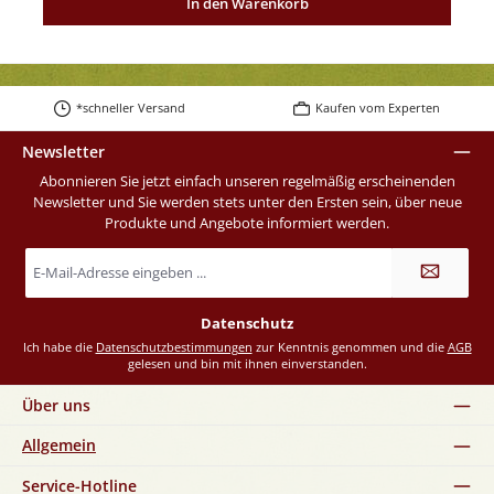
In den Warenkorb
*schneller Versand
Kaufen vom Experten
Newsletter
Abonnieren Sie jetzt einfach unseren regelmäßig erscheinenden
Newsletter und Sie werden stets unter den Ersten sein, über neue
Produkte und Angebote informiert werden.
E-
Mail-
Adresse
*
Datenschutz
Ich habe die
Datenschutzbestimmungen
zur Kenntnis genommen und die
AGB
gelesen und bin mit ihnen einverstanden.
Über uns
Allgemein
Service-Hotline