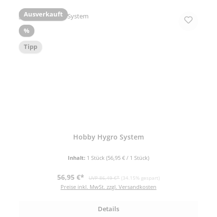
Ausverkauft
Rabatt
%
Tipp
Hobby Hygro System
Inhalt:
1 Stück
(56,95 € / 1 Stück)
Verkaufspreis:
Regulärer Preis:
56,95 €*
UVP 86,49 €*
(34.15% gespart)
Preise inkl. MwSt. zzgl. Versandkosten
Details