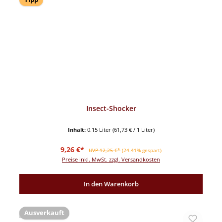
Insect-Shocker
Inhalt:
0.15 Liter
(61,73 € / 1 Liter)
Verkaufspreis:
Regulärer Preis:
9,26 €*
UVP 12,25 €*
(24.41% gespart)
Preise inkl. MwSt. zzgl. Versandkosten
In den Warenkorb
Ausverkauft