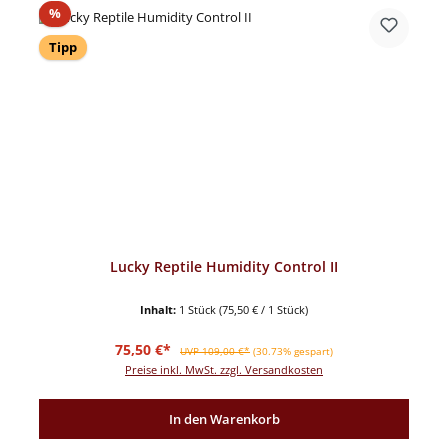
Rabatt
%
Tipp
Lucky Reptile Humidity Control II
Inhalt:
1 Stück
(75,50 € / 1 Stück)
Verkaufspreis:
Regulärer Preis:
75,50 €*
UVP 109,00 €*
(30.73% gespart)
Preise inkl. MwSt. zzgl. Versandkosten
In den Warenkorb