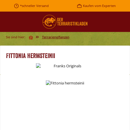
Zum Hauptinhalt springen
*schneller Versand
Kaufen vom Experten
Sie sind hier:
Terrarienpflanzen
Fittonia hermsteinii
Bildergalerie überspringen