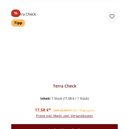
Rabatt
%
Tipp
Terra Check
Inhalt:
1 Stück
(17,58 € / 1 Stück)
Verkaufspreis:
Regulärer Preis:
17,58 €*
UVP 25,89 €*
(32.1% gespart)
Preise inkl. MwSt. zzgl. Versandkosten