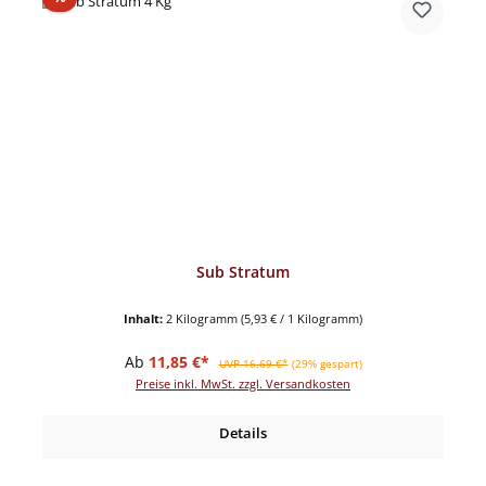
Sub Stratum
Inhalt:
2 Kilogramm
(5,93 € / 1 Kilogramm)
Verkaufspreis:
Regulärer Preis:
Ab
11,85 €*
UVP 16,69 €*
(29% gespart)
Preise inkl. MwSt. zzgl. Versandkosten
Details