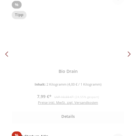
Rabatt
%
Tipp
Bio Drain
Inhalt:
2 Kilogramm
(4,00 € / 1 Kilogramm)
Verkaufspreis:
Regulärer Preis:
7,99 €*
UVP 10,59 €*
(24.55% gespart)
Preise inkl. MwSt. zzgl. Versandkosten
Details
Rabatt
%