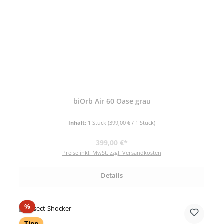
biOrb Air 60 Oase grau
Inhalt:
1 Stück
(399,00 € / 1 Stück)
Regulärer Preis:
399,00 €*
Preise inkl. MwSt. zzgl. Versandkosten
Details
Rabatt
%
Tipp