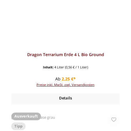
Dragon Terrarium Erde 4 L Bio Ground
Inhalt:
4 Liter
(0,56 € / 1 Liter)
Regulärer Preis:
Ab
2,25 €*
Preise inkl. MwSt. zzgl. Versandkosten
Details
Ausverkauft
Tipp