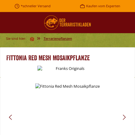
Zum Hauptinhalt springen
*schneller Versand
Kaufen vom Experten
Sie sind hier:
Terrarienpflanzen
Fittonia Red Mesh Mosaikpflanze
Bildergalerie überspringen