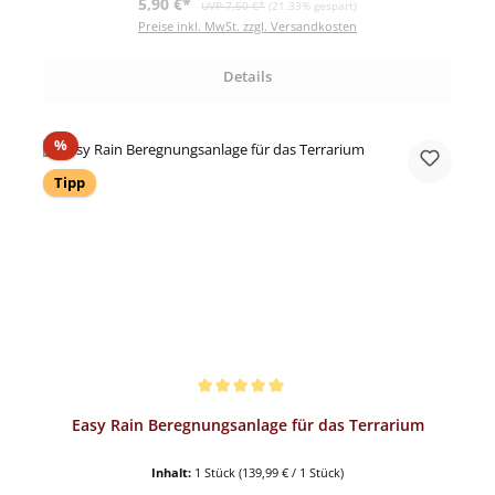
Verkaufspreis:
5,90 €*
UVP 7,50 €*
(21.33% gespart)
Preise inkl. MwSt. zzgl. Versandkosten
Details
Rabatt
%
Tipp
Durchschnittliche Bewertung von 5 von 5 Sternen
Easy Rain Beregnungsanlage für das Terrarium
Inhalt:
1 Stück
(139,99 € / 1 Stück)