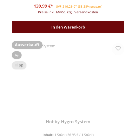
Verkaufspreis:
Regulärer Preis:
139,99 €*
UVP 216,29 €*
(35.28% gespart)
Preise inkl. MwSt. zzgl. Versandkosten
In den Warenkorb
Ausverkauft
Rabatt
%
Tipp
Hobby Hygro System
Inhalt:
1 Stück
(56,95 € / 1 Stück)