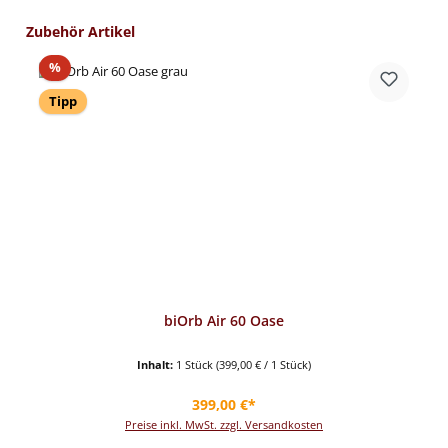
Produktgalerie überspringen
Zubehör Artikel
Rabatt
%
Tipp
biOrb Air 60 Oase
Inhalt:
1 Stück
(399,00 € / 1 Stück)
Regulärer Preis:
399,00 €*
Preise inkl. MwSt. zzgl. Versandkosten