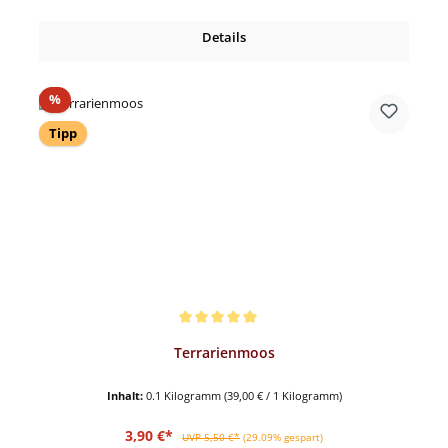
Details
Rabatt
%
Tipp
Durchschnittliche Bewertung von 5 von 5 Sternen
Terrarienmoos
Inhalt:
0.1 Kilogramm
(39,00 € / 1 Kilogramm)
Verkaufspreis:
Regulärer Preis:
3,90 €*
UVP 5,50 €*
(29.09% gespart)