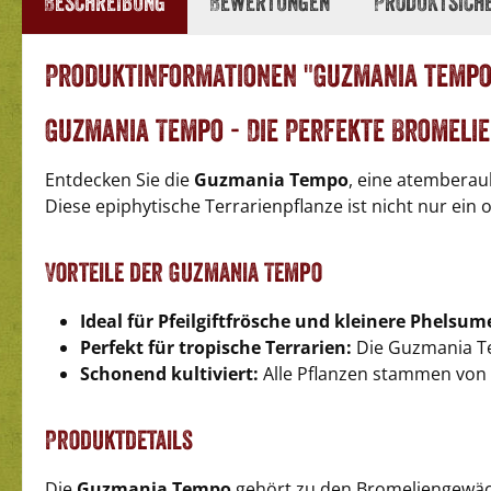
Beschreibung
Bewertungen
Produktsich
Produktinformationen "Guzmania tempo
Guzmania Tempo - Die Perfekte Bromelie
Entdecken Sie die
Guzmania Tempo
, eine atembera
Diese epiphytische Terrarienpflanze ist nicht nur ein 
Vorteile der Guzmania Tempo
Ideal für Pfeilgiftfrösche und kleinere Phelsum
Perfekt für tropische Terrarien:
Die Guzmania Te
Schonend kultiviert:
Alle Pflanzen stammen von 
Produktdetails
Die
Guzmania Tempo
gehört zu den Bromeliengewächs