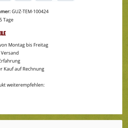
yPal
Später Bezahlen
Kredit- oder Debitkarte
mmer:
GUZ-TEM-100424
5 Tage
ile
von Montag bis Freitag
r Versand
Erfahrung
 Kauf auf Rechnung
ukt weiterempfehlen: