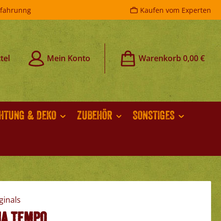
rfahrunng
Kaufen vom Experten
tel
Mein Konto
Warenkorb
0,00 €
CHTUNG & DEKO
ZUBEHÖR
SONSTIGES
a tempo