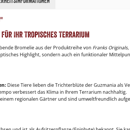
erheitsinformationen
"
 für Ihr Tropisches Terrarium
ubende Bromelie aus der Produktreihe von
Franks Originals
,
optisches Highlight, sondern auch ein funktionaler Mittelpu
en:
Diese Tiere lieben die Trichterblüte der Guzmania als V
mpo verbessert das Klima in Ihrem Terrarium nachhaltig.
einem regionalen Gärtner und sind umweltfreundlich aufg
en und ist als Aufsitzerpflanze (Epiphyte) bekannt. Sie ka