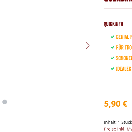
QuickInfo
Genial 
Für tro
Schonen
Ideales
5,90 €
Inhalt:
1 Stüc
Preise inkl. M