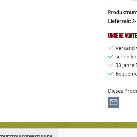
Vorkasse
Pa
Produktnu
Lieferzeit:
2-
Unsere Vorte
Versand 
schnelle
30 Jahre 
Bequemer
Dieses Prod