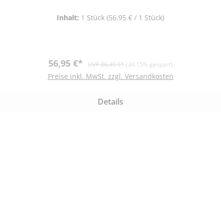
Inhalt:
1 Stück
(56,95 € / 1 Stück)
Verkaufspreis:
Regulärer Preis:
56,95 €*
UVP 86,49 €*
(34.15% gespart)
Preise inkl. MwSt. zzgl. Versandkosten
Details