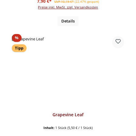
Verkaufspreis:
7,90 €*
UVP 10,19 €*
(22.47% gespart)
Preise inkl. MwSt. zzgl. Versandkosten
Details
Rabatt
%
Tipp
Grapevine Leaf
Inhalt:
1 Stück
(5,50 € / 1 Stück)