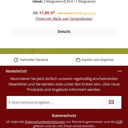
Inhalt:
2 Kilogramm
(5,93 € / 1 Kilogramm)
Verkaufspreis:
Regulärer Preis:
Ab
11,85 €*
UVP 16,69 €*
(29% gespart)
Preise inkl. MwSt. zzgl. Versandkosten
Details
*schneller Versand
Kaufen vom Experten
Newsletter
Abonnieren Sie jetzt einfach unseren regelmäßig erscheinenden
Newsletter und Sie werden stets unter den Ersten sein, über neue
Produkte und Angebote informiert werden.
E-
Mail-
Adresse
*
Datenschutz
Ich habe die
Datenschutzbestimmungen
zur Kenntnis genommen und die
AGB
gelesen und bin mit ihnen einverstanden.