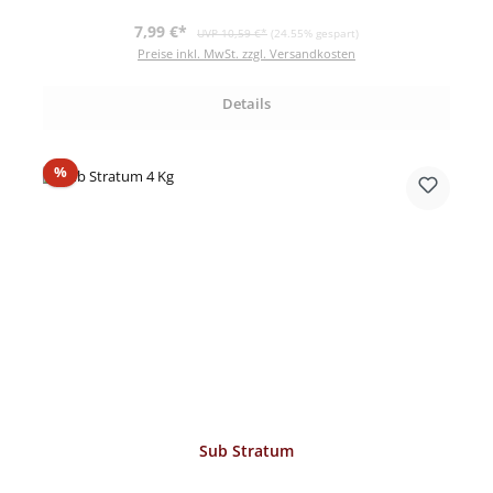
Verkaufspreis:
Regulärer Preis:
7,99 €*
UVP 10,59 €*
(24.55% gespart)
Preise inkl. MwSt. zzgl. Versandkosten
Details
Rabatt
%
Sub Stratum