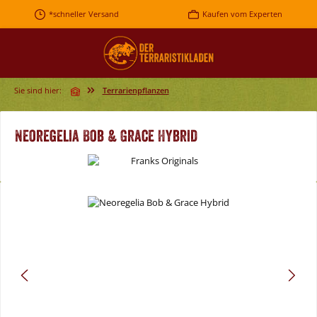
Zum Hauptinhalt springen
*schneller Versand
Kaufen vom Experten
Sie sind hier:
Terrarienpflanzen
Neoregelia Bob & Grace Hybrid
Bildergalerie überspringen