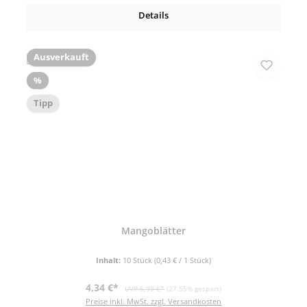
Details
Ausverkauft
Rabatt
%
Tipp
Mangoblätter
Inhalt:
10 Stück
(0,43 € / 1 Stück)
Verkaufspreis:
Regulärer Preis:
4,34 €*
UVP 5,99 €*
(27.55% gespart)
Preise inkl. MwSt. zzgl. Versandkosten