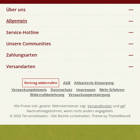
Über uns
Allgemein
Service-Hotline
Unsere Communities
Zahlungsarten
Versandarten
Vertrag widerrufen
AGB
Altbatterie-Entsorgung
Verpackungshinweis
Datenschutz
Impressum
Mehr Erfahren
Widerrufsbelehrung
Verpackungsentsorgung
Alle Preise inkl. gesetzl. Mehrwertsteuer zzgl.
Versandkosten
und ggf.
Nachnahmegebühren, wenn nicht anders angegeben.
© 2026 Terraristikladen - Alle Rechte vorbehalten. Theme by
ThemeWare®