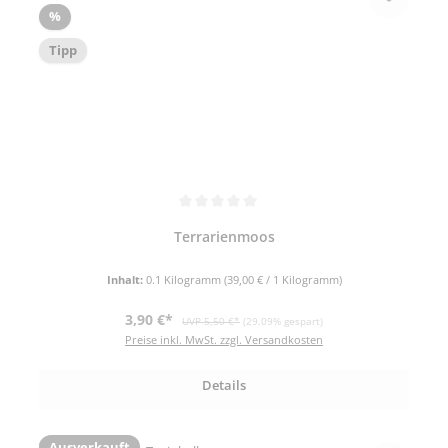
Rabatt
%
Tipp
Durchschnittliche Bewertung von 5 von 5 Sternen
Terrarienmoos
Inhalt:
0.1 Kilogramm
(39,00 € / 1 Kilogramm)
Verkaufspreis:
Regulärer Preis:
3,90 €*
UVP 5,50 €*
(29.09% gespart)
Preise inkl. MwSt. zzgl. Versandkosten
Details
Ausverkauft