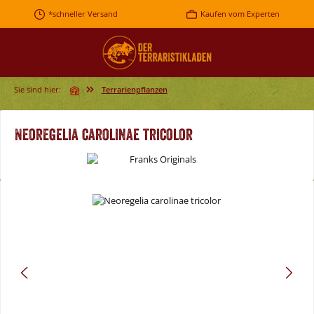
Zum Hauptinhalt springen
*schneller Versand
Kaufen vom Experten
Sie sind hier:
Terrarienpflanzen
Neoregelia carolinae tricolor
Bildergalerie überspringen