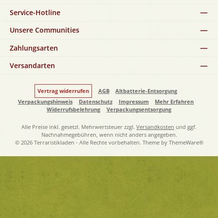
Service-Hotline
Unsere Communities
Zahlungsarten
Versandarten
Vertrag widerrufen
AGB
Altbatterie-Entsorgung
Verpackungshinweis
Datenschutz
Impressum
Mehr Erfahren
Widerrufsbelehrung
Verpackungsentsorgung
Alle Preise inkl. gesetzl. Mehrwertsteuer zzgl.
Versandkosten
und ggf.
Nachnahmegebühren, wenn nicht anders angegeben.
© 2026 Terraristikladen - Alle Rechte vorbehalten. Theme by
ThemeWare®