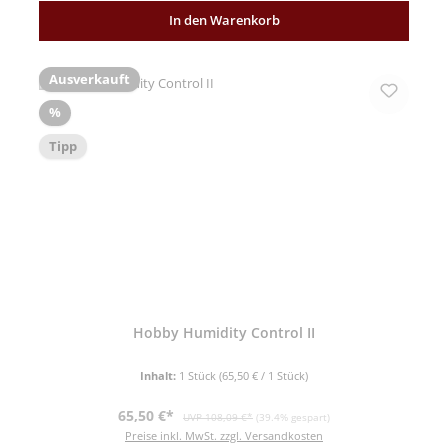
In den Warenkorb
Ausverkauft
Rabatt
%
Tipp
Hobby Humidity Control II
Inhalt:
1 Stück
(65,50 € / 1 Stück)
Verkaufspreis:
Regulärer Preis:
65,50 €*
UVP 108,09 €*
(39.4% gespart)
Preise inkl. MwSt. zzgl. Versandkosten