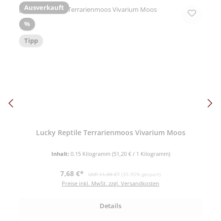
Ausverkauft
Rabatt
%
Tipp
Lucky Reptile Terrarienmoos Vivarium Moos
Inhalt:
0.15 Kilogramm
(51,20 € / 1 Kilogramm)
Verkaufspreis:
Regulärer Preis:
7,68 €*
UVP 11,99 €*
(35.95% gespart)
Preise inkl. MwSt. zzgl. Versandkosten
Details