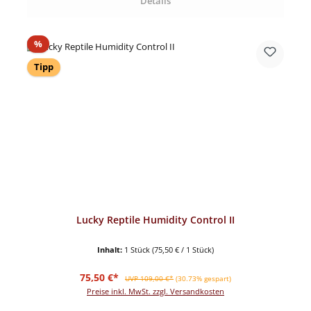
Details
Rabatt
%
Tipp
Lucky Reptile Humidity Control II
Inhalt:
1 Stück
(75,50 € / 1 Stück)
Verkaufspreis:
Regulärer Preis:
75,50 €*
UVP 109,00 €*
(30.73% gespart)
Preise inkl. MwSt. zzgl. Versandkosten