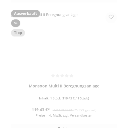
Ausverkauft
Rabatt
%
Tipp
Durchschnittliche Bewertung von 5 von 5 Sternen
Monsoon Multi II Beregnungsanlage
Inhalt:
1 Stück
(119,43 € / 1 Stück)
Verkaufspreis:
Regulärer Preis:
119,43 €*
UVP 159,99 €*
(25.35% gespart)
Preise inkl. MwSt. zzgl. Versandkosten