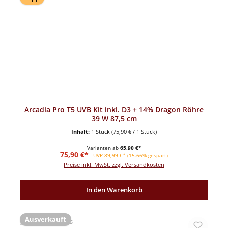
Arcadia Pro T5 UVB Kit inkl. D3 + 14% Dragon Röhre
39 W 87,5 cm
Inhalt:
1 Stück
(75,90 € / 1 Stück)
Varianten ab
65,90 €*
Verkaufspreis:
Regulärer Preis:
75,90 €*
UVP 89,99 €*
(15.66% gespart)
Preise inkl. MwSt. zzgl. Versandkosten
In den Warenkorb
Ausverkauft