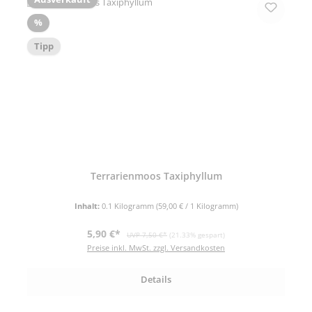
Rabatt
%
Tipp
Terrarienmoos Taxiphyllum
Inhalt:
0.1 Kilogramm
(59,00 € / 1 Kilogramm)
Verkaufspreis:
Regulärer Preis:
5,90 €*
UVP 7,50 €*
(21.33% gespart)
Preise inkl. MwSt. zzgl. Versandkosten
Details