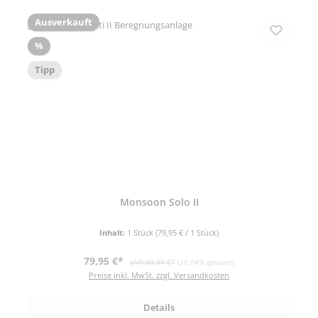
Ausverkauft
Rabatt
%
Tipp
Monsoon Solo II
Inhalt:
1 Stück
(79,95 € / 1 Stück)
Verkaufspreis:
Regulärer Preis:
79,95 €*
UVP 99,99 €*
(20.04% gespart)
Preise inkl. MwSt. zzgl. Versandkosten
Details