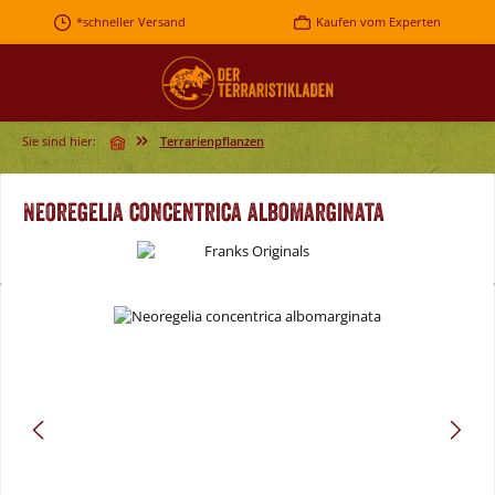
Zum Hauptinhalt springen
*schneller Versand
Kaufen vom Experten
Sie sind hier:
Terrarienpflanzen
Neoregelia concentrica albomarginata
Bildergalerie überspringen