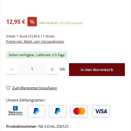
12,95 €
%
UVP 15,90 €*
(18.55% gespart)
Inhalt:
1 Stück
(12,95 € / 1 Stück)
Preise inkl. MwSt. zzgl. Versandkosten
Sofort verfügbar, Lieferzeit: 2-5 Tage
Produkt Anzahl: Gib den gewünschten Wert ein oder benutze die Schaltflächen um
Stk
In den Warenkorb
Zum Merkzettel hinzufügen
Unsere Zahlungsarten:
Vorkasse
PayPal
Später Bezahlen
Kredit- oder Debitkarte
Produktnummer:
NE-CO-AL-250121