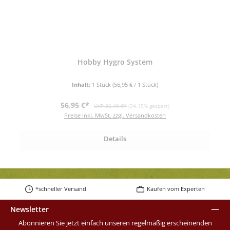
Hobby Hygro System
Inhalt:
1 Stück
(56,95 € / 1 Stück)
Verkaufspreis:
Regulärer Preis:
56,95 €*
UVP 86,49 €*
(34.15% gespart)
Preise inkl. MwSt. zzgl. Versandkosten
Details
*schneller Versand
Kaufen vom Experten
Newsletter
Abonnieren Sie jetzt einfach unseren regelmäßig erscheinenden