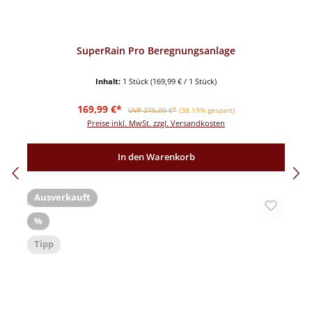
SuperRain Pro Beregnungsanlage
Inhalt:
1 Stück
(169,99 € / 1 Stück)
Verkaufspreis:
Regulärer Preis:
169,99 €*
UVP 275,00 €*
(38.19% gespart)
Preise inkl. MwSt. zzgl. Versandkosten
In den Warenkorb
Ausverkauft
Rabatt
%
Tipp