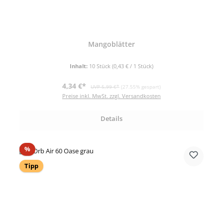
Mangoblätter
Inhalt:
10 Stück
(0,43 € / 1 Stück)
Verkaufspreis:
Regulärer Preis:
4,34 €*
UVP 5,99 €*
(27.55% gespart)
Preise inkl. MwSt. zzgl. Versandkosten
Details
Rabatt
%
Tipp