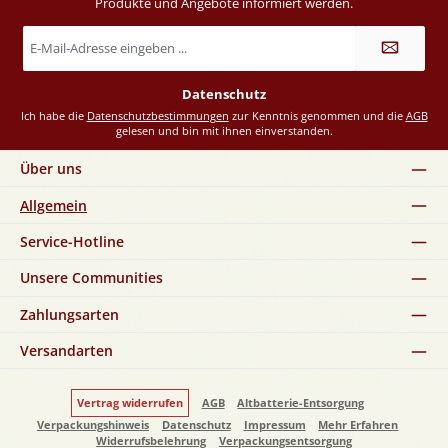
Produkte und Angebote informiert werden.
E-
Mail-
Adresse
*
Datenschutz
Ich habe die
Datenschutzbestimmungen
zur Kenntnis genommen und die
AGB
gelesen und bin mit ihnen einverstanden.
Über uns
Allgemein
Service-Hotline
Unsere Communities
Zahlungsarten
Versandarten
Vertrag widerrufen
AGB
Altbatterie-Entsorgung
Verpackungshinweis
Datenschutz
Impressum
Mehr Erfahren
Widerrufsbelehrung
Verpackungsentsorgung