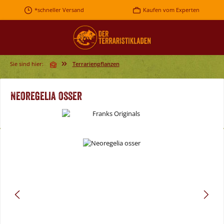
Zum Hauptinhalt springen
*schneller Versand
Kaufen vom Experten
Sie sind hier:
Terrarienpflanzen
Neoregelia osser
Bildergalerie überspringen