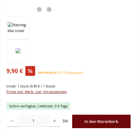
9,90 €
%
UVP 15,90 €*
(37.74% gespart)
Inhalt:
1 Stück
(9,90 € / 1 Stück)
Preise inkl. MwSt. zzgl. Versandkosten
Sofort verfügbar, Lieferzeit: 2-5 Tage
Produkt Anzahl: Gib den gewünschten Wert ein oder benutze die Schaltflächen um
Stk
In den Warenkorb