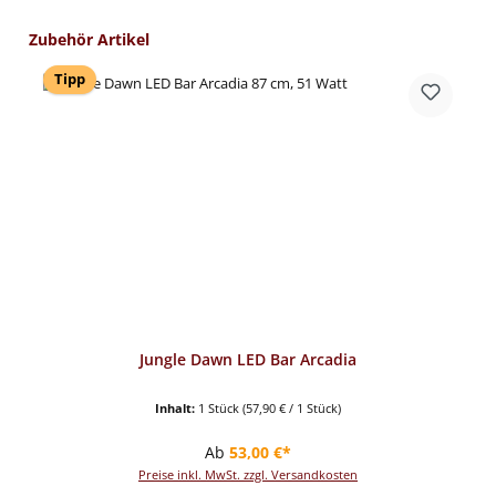
Produktgalerie überspringen
Zubehör Artikel
Tipp
Jungle Dawn LED Bar Arcadia
Inhalt:
1 Stück
(57,90 € / 1 Stück)
Regulärer Preis:
Ab
53,00 €*
Preise inkl. MwSt. zzgl. Versandkosten