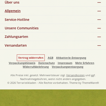
Über uns
Allgemein
Service-Hotline
Unsere Communities
Zahlungsarten
Versandarten
Vertrag widerrufen
AGB
Altbatterie-Entsorgung
Verpackungshinweis
Datenschutz
Impressum
Mehr Erfahren
Widerrufsbelehrung
Verpackungsentsorgung
Alle Preise inkl. gesetzl. Mehrwertsteuer zzgl.
Versandkosten
und ggf.
Nachnahmegebühren, wenn nicht anders angegeben.
© 2026 Terraristikladen - Alle Rechte vorbehalten. Theme by
ThemeWare®