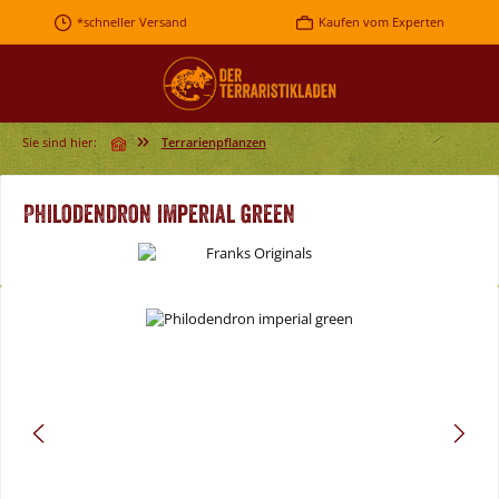
Zum Hauptinhalt springen
*schneller Versand
Kaufen vom Experten
Sie sind hier:
Terrarienpflanzen
Philodendron imperial green
Bildergalerie überspringen