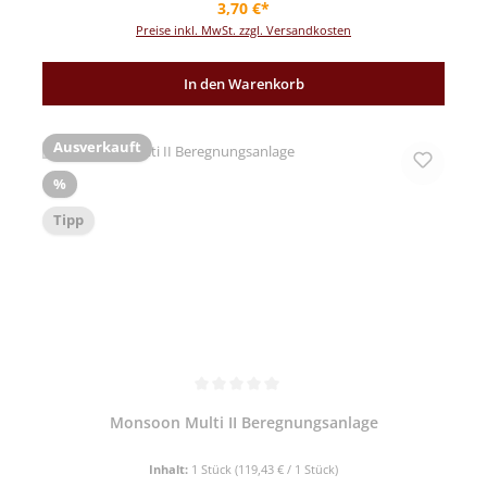
Regulärer Preis:
3,70 €*
Preise inkl. MwSt. zzgl. Versandkosten
In den Warenkorb
Ausverkauft
Rabatt
%
Tipp
Durchschnittliche Bewertung von 5 von 5 Sternen
Monsoon Multi II Beregnungsanlage
Inhalt:
1 Stück
(119,43 € / 1 Stück)