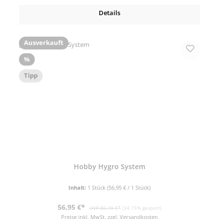
Details
Ausverkauft
Rabatt
%
Tipp
Hobby Hygro System
Inhalt:
1 Stück
(56,95 € / 1 Stück)
Verkaufspreis:
Regulärer Preis:
56,95 €*
UVP 86,49 €*
(34.15% gespart)
Preise inkl. MwSt. zzgl. Versandkosten