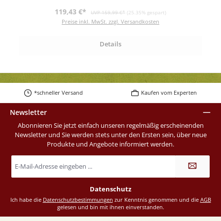
Verkaufspreis:
Regulärer Preis:
119,43 €*
UVP 159,99 €*
(25.35% gespart)
Preise inkl. MwSt. zzgl. Versandkosten
Details
*schneller Versand
Kaufen vom Experten
Newsletter
Abonnieren Sie jetzt einfach unseren regelmäßig erscheinenden
Newsletter und Sie werden stets unter den Ersten sein, über neue
Produkte und Angebote informiert werden.
E-
Mail-
Adresse
*
Datenschutz
Ich habe die
Datenschutzbestimmungen
zur Kenntnis genommen und die
AGB
gelesen und bin mit ihnen einverstanden.