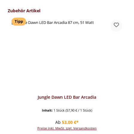
Produktgalerie überspringen
Zubehör Artikel
Tipp
Jungle Dawn LED Bar Arcadia
Inhalt:
1 Stück
(57,90 € / 1 Stück)
Regulärer Preis:
Ab
53,00 €*
Preise inkl. MwSt. zzgl. Versandkosten