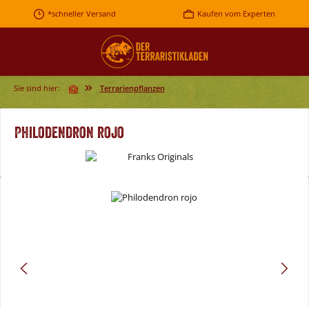
Zum Hauptinhalt springen
*schneller Versand
Kaufen vom Experten
Sie sind hier:
Terrarienpflanzen
Philodendron rojo
Bildergalerie überspringen