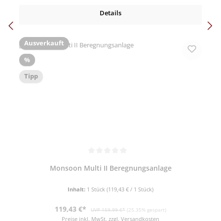
Details
Ausverkauft
Rabatt
%
Tipp
Durchschnittliche Bewertung von 5 von 5 Sternen
Monsoon Multi II Beregnungsanlage
Inhalt:
1 Stück
(119,43 € / 1 Stück)
Verkaufspreis:
Regulärer Preis:
119,43 €*
UVP 159,99 €*
(25.35% gespart)
Preise inkl. MwSt. zzgl. Versandkosten