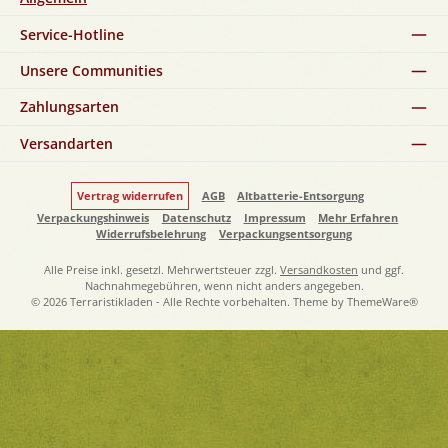
Service-Hotline
Unsere Communities
Zahlungsarten
Versandarten
Vertrag widerrufen
AGB
Altbatterie-Entsorgung
Verpackungshinweis
Datenschutz
Impressum
Mehr Erfahren
Widerrufsbelehrung
Verpackungsentsorgung
Alle Preise inkl. gesetzl. Mehrwertsteuer zzgl.
Versandkosten
und ggf.
Nachnahmegebühren, wenn nicht anders angegeben.
© 2026 Terraristikladen - Alle Rechte vorbehalten. Theme by
ThemeWare®