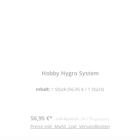
Hobby Hygro System
Inhalt:
1 Stück
(56,95 € / 1 Stück)
Verkaufspreis:
Regulärer Preis:
56,95 €*
UVP 86,49 €*
(34.15% gespart)
Preise inkl. MwSt. zzgl. Versandkosten