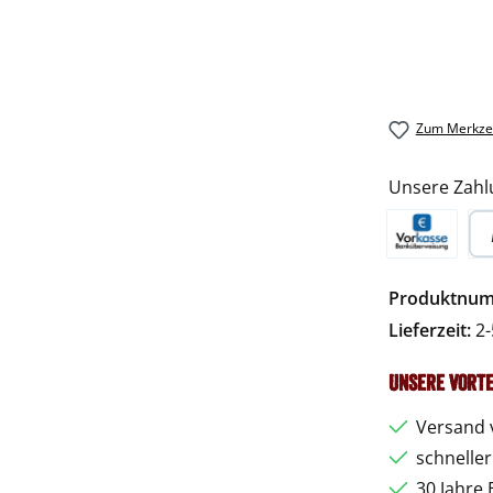
Zum Merkzet
Unsere Zahl
Vorkasse
Pa
Produktnu
Lieferzeit:
2-
Unsere Vorte
Versand 
schnelle
30 Jahre 