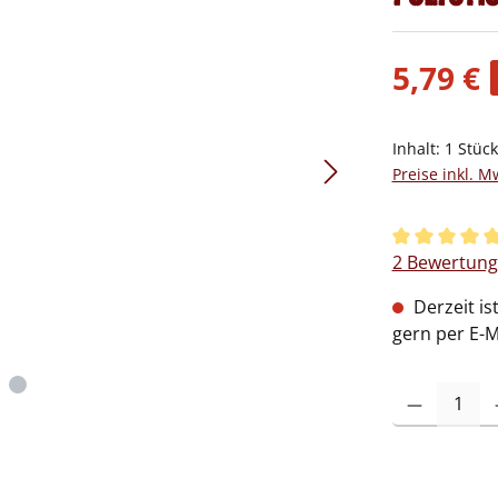
5,79 €
Inhalt:
1 Stüc
Preise inkl. M
Durchschnitt
2 Bewertun
Derzeit is
gern per E-M