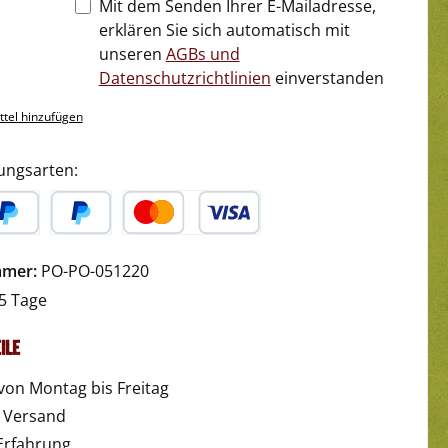
Mit dem Senden Ihrer E-Mailadresse,
erklären Sie sich automatisch mit
unseren
AGBs und
Datenschutzrichtlinien
einverstanden
tel hinzufügen
ungsarten:
yPal
Später Bezahlen
Kredit- oder Debitkarte
mmer:
PO-PO-051220
5 Tage
ile
von Montag bis Freitag
r Versand
Erfahrung