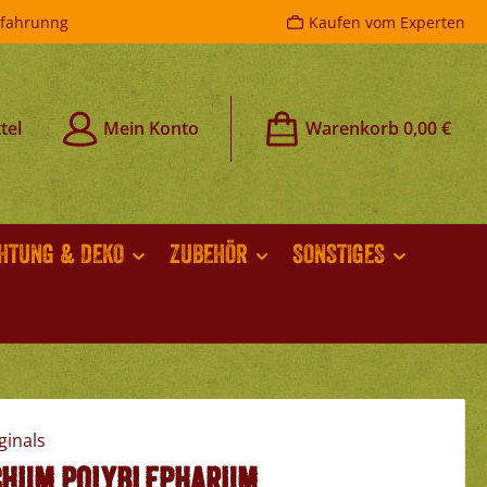
rfahrunng
Kaufen vom Experten
tel
Mein Konto
Warenkorb
0,00 €
CHTUNG & DEKO
ZUBEHÖR
SONSTIGES
chum polyblepharum