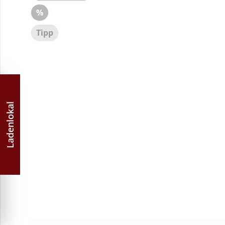
Rabatt
%
Tipp
Ladenlokal