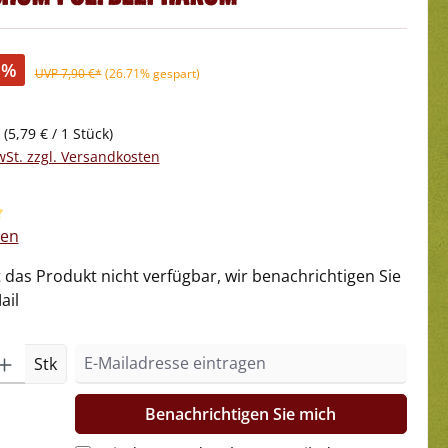
%
UVP 7,90 €*
(26.71% gespart)
k
(5,79 € / 1 Stück)
wSt. zzgl. Versandkosten
liche Bewertung von 5 von 5 Sternen
gen
t das Produkt nicht verfügbar, wir benachrichtigen Sie
ail
Stk
Benachrichtigen Sie mich