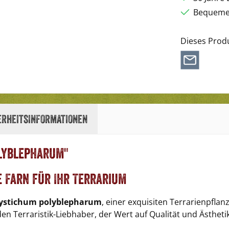
Bequemer
Dieses Prod
erheitsinformationen
lyblepharum"
e Farn für Ihr Terrarium
ystichum polyblepharum
, einer exquisiten Terrarienpfla
en Terraristik-Liebhaber, der Wert auf Qualität und Ästhetik