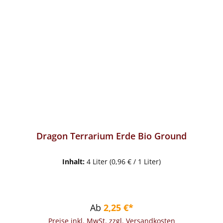
Dragon Terrarium Erde Bio Ground
Inhalt:
4 Liter
(0,96 € / 1 Liter)
Regulärer Preis:
Ab
2,25 €*
Preise inkl. MwSt. zzgl. Versandkosten