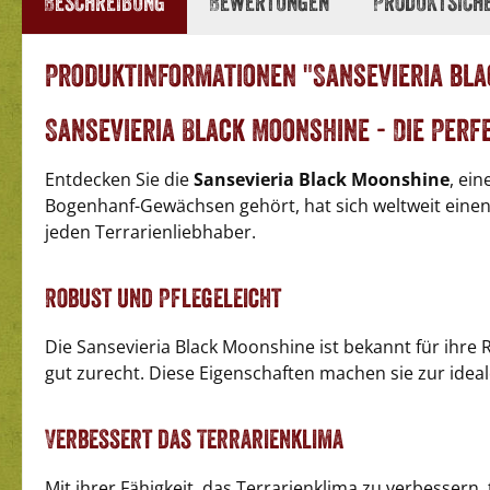
Beschreibung
Bewertungen
Produktsich
Produktinformationen "Sansevieria bl
Sansevieria Black Moonshine - Die Per
Entdecken Sie die
Sansevieria Black Moonshine
, ei
Bogenhanf-Gewächsen gehört, hat sich weltweit eine
jeden Terrarienliebhaber.
Robust und Pflegeleicht
Die Sansevieria Black Moonshine ist bekannt für ihre 
gut zurecht. Diese Eigenschaften machen sie zur ideale
Verbessert das Terrarienklima
Mit ihrer Fähigkeit, das Terrarienklima zu verbessern