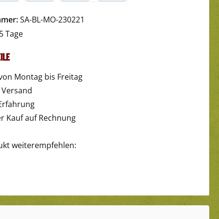
yPal
Später Bezahlen
Kredit- oder Debitkarte
mmer:
SA-BL-MO-230221
5 Tage
ile
von Montag bis Freitag
r Versand
Erfahrung
 Kauf auf Rechnung
ukt weiterempfehlen: