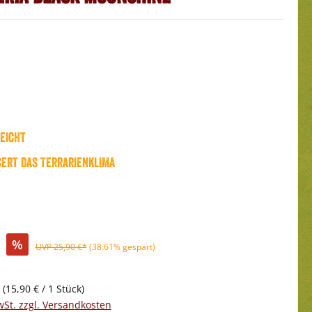
eicht
ert das Terrarienklima
%
UVP 25,90 €*
(38.61% gespart)
k
(15,90 € / 1 Stück)
wSt. zzgl. Versandkosten