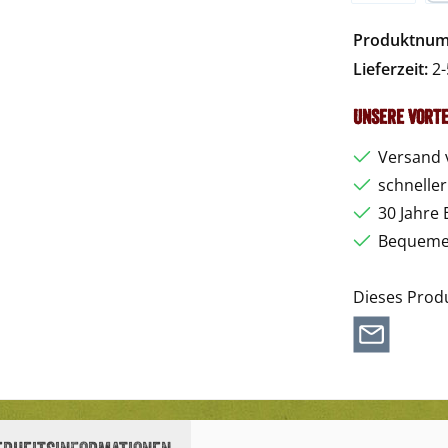
Vorkasse
Pa
Produktnu
Lieferzeit:
2-
Unsere Vorte
Versand 
schnelle
30 Jahre 
Bequemer
Dieses Prod