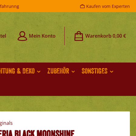
rfahrunng
Kaufen vom Experten
tel
Mein Konto
Warenkorb
0,00 €
CHTUNG & DEKO
ZUBEHÖR
SONSTIGES
eria black Moonshine