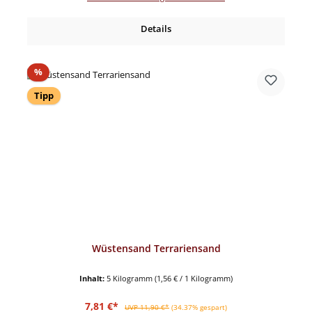
Details
Rabatt
%
Tipp
Wüstensand Terrariensand
Inhalt:
5 Kilogramm
(1,56 € / 1 Kilogramm)
Verkaufspreis:
Regulärer Preis:
7,81 €*
UVP 11,90 €*
(34.37% gespart)