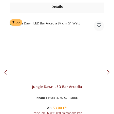
Details
Tipp
Jungle Dawn LED Bar Arcadia
Inhalt:
1 Stück
(57,90 € / 1 Stück)
Regulärer Preis:
Ab
53,00 €*
Preise inkl. MwSt. zzgl. Versandkosten