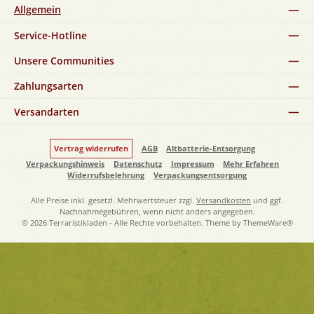
Allgemein
Service-Hotline
Unsere Communities
Zahlungsarten
Versandarten
Vertrag widerrufen
AGB
Altbatterie-Entsorgung
Verpackungshinweis
Datenschutz
Impressum
Mehr Erfahren
Widerrufsbelehrung
Verpackungsentsorgung
Alle Preise inkl. gesetzl. Mehrwertsteuer zzgl.
Versandkosten
und ggf.
Nachnahmegebühren, wenn nicht anders angegeben.
© 2026 Terraristikladen - Alle Rechte vorbehalten. Theme by
ThemeWare®