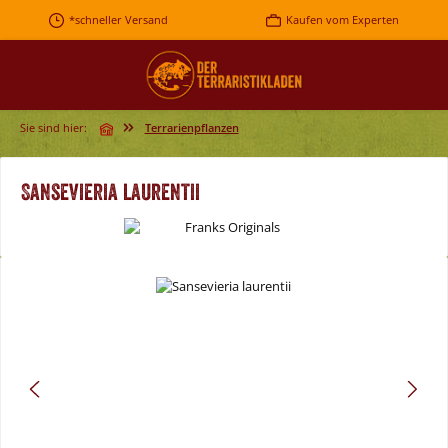
Zum Hauptinhalt springen
*schneller Versand
Kaufen vom Experten
Sie sind hier:
Terrarienpflanzen
Sansevieria laurentii
Bildergalerie überspringen