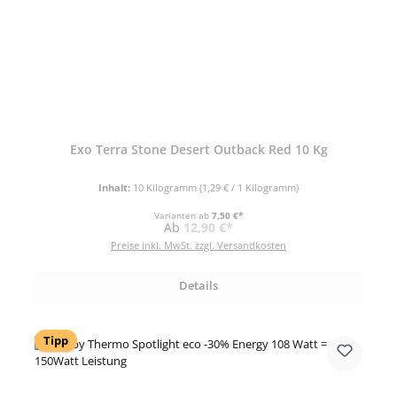
Exo Terra Stone Desert Outback Red 10 Kg
Inhalt:
10 Kilogramm
(1,29 € / 1 Kilogramm)
Varianten ab
7,50 €*
Regulärer Preis:
Ab
12,90 €*
Preise inkl. MwSt. zzgl. Versandkosten
Details
Tipp