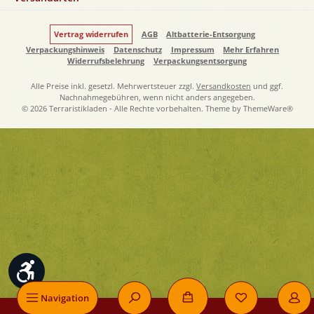
Vertrag widerrufen
AGB
Altbatterie-Entsorgung
Verpackungshinweis
Datenschutz
Impressum
Mehr Erfahren
Widerrufsbelehrung
Verpackungsentsorgung
Alle Preise inkl. gesetzl. Mehrwertsteuer zzgl.
Versandkosten
und ggf.
Nachnahmegebühren, wenn nicht anders angegeben.
© 2026 Terraristikladen - Alle Rechte vorbehalten. Theme by
ThemeWare®
Werkzeugleiste anzeigen
Navigation