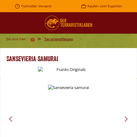
Zum Hauptinhalt springen
*schneller Versand
Kaufen vom Experten
Sie sind hier:
Terrarienpflanzen
Sansevieria samurai
Bildergalerie überspringen