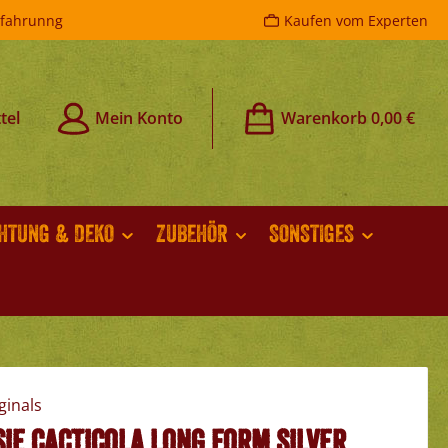
rfahrunng
Kaufen vom Experten
tel
Mein Konto
Warenkorb
0,00 €
CHTUNG & DEKO
ZUBEHÖR
SONSTIGES
ie cacticola long form silver