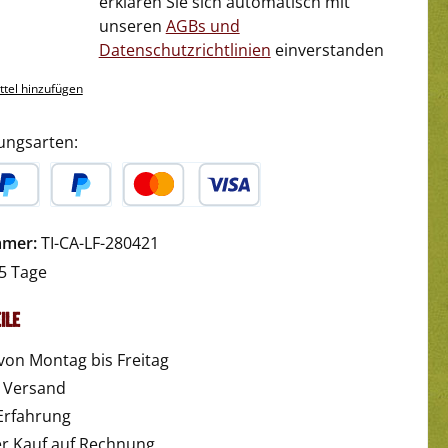
erklären Sie sich automatisch mit
unseren
AGBs und
Datenschutzrichtlinien
einverstanden
tel hinzufügen
ungsarten:
yPal
Später Bezahlen
Kredit- oder Debitkarte
mmer:
TI-CA-LF-280421
5 Tage
ile
von Montag bis Freitag
r Versand
Erfahrung
 Kauf auf Rechnung