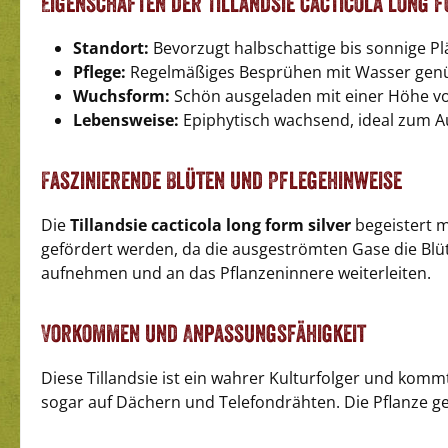
Eigenschaften der Tillandsie cacticola long f
Standort:
Bevorzugt halbschattige bis sonnige Pl
Pflege:
Regelmäßiges Besprühen mit Wasser genügt
Wuchsform:
Schön ausgeladen mit einer Höhe vo
Lebensweise:
Epiphytisch wachsend, ideal zum A
Faszinierende Blüten und Pflegehinweise
Die
Tillandsie cacticola long form silver
begeistert m
gefördert werden, da die ausgeströmten Gase die Blüt
aufnehmen und an das Pflanzeninnere weiterleiten.
Vorkommen und Anpassungsfähigkeit
Diese Tillandsie ist ein wahrer Kulturfolger und kom
sogar auf Dächern und Telefondrähten. Die Pflanze g