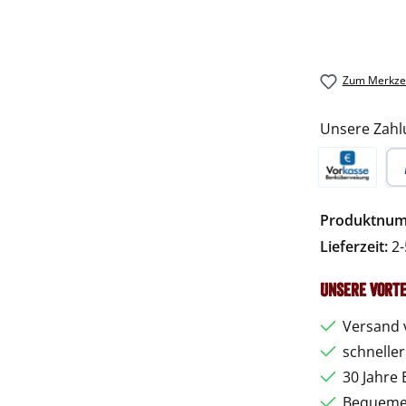
Zum Merkzet
Unsere Zahl
Vorkasse
Pa
Produktnu
Lieferzeit:
2-
Unsere Vorte
Versand 
schnelle
30 Jahre 
Bequemer