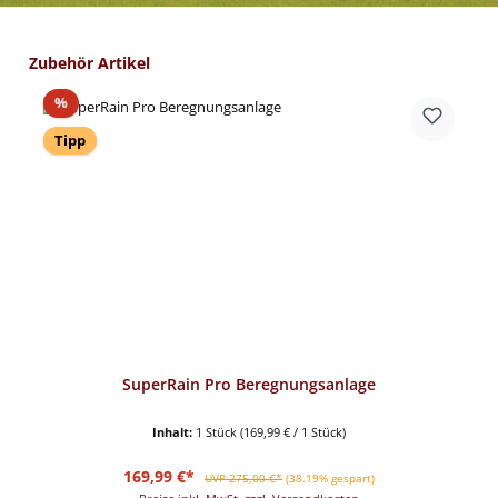
Produktgalerie überspringen
Zubehör Artikel
Rabatt
%
Tipp
SuperRain Pro Beregnungsanlage
Inhalt:
1 Stück
(169,99 € / 1 Stück)
Verkaufspreis:
Regulärer Preis:
169,99 €*
UVP 275,00 €*
(38.19% gespart)