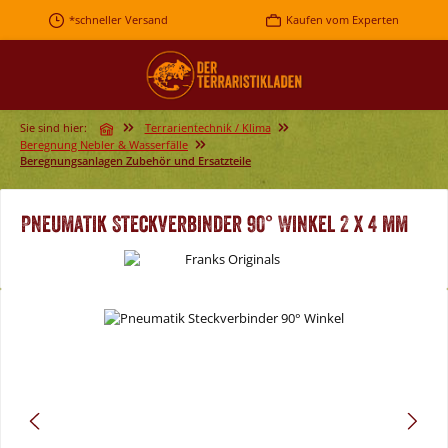
Zum Hauptinhalt springen
*schneller Versand
Kaufen vom Experten
Sie sind hier:
Terrarientechnik / Klima
Beregnung Nebler & Wasserfälle
Beregnungsanlagen Zubehör und Ersatzteile
Pneumatik Steckverbinder 90° Winkel 2 x 4 mm
Bildergalerie überspringen