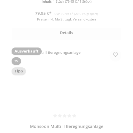
Inhalt:
1 Stück
(79,95 € / 1 Stück)
Verkaufspreis:
Regulärer Preis:
79,95 €*
UVP 99,99 €*
(20.04% gespart)
Preise inkl. MwSt. zzgl. Versandkosten
Details
Ausverkauft
Rabatt
%
Tipp
Durchschnittliche Bewertung von 5 von 5 Sternen
Monsoon Multi II Beregnungsanlage