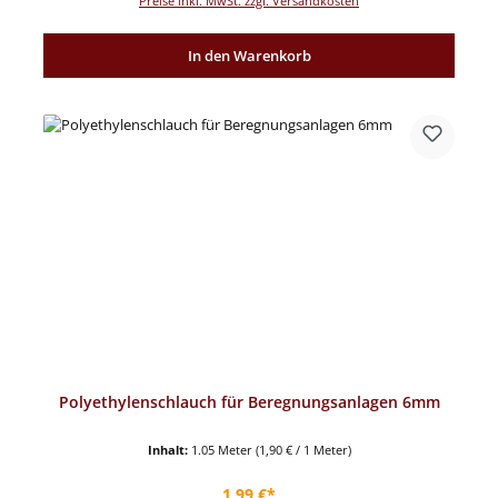
Preise inkl. MwSt. zzgl. Versandkosten
In den Warenkorb
Polyethylenschlauch für Beregnungsanlagen 6mm
Inhalt:
1.05 Meter
(1,90 € / 1 Meter)
Regulärer Preis:
1,99 €*