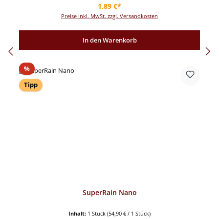
Regulärer Preis:
1,89 €*
Preise inkl. MwSt. zzgl. Versandkosten
In den Warenkorb
Rabatt
%
Tipp
SuperRain Nano
Inhalt:
1 Stück
(54,90 € / 1 Stück)