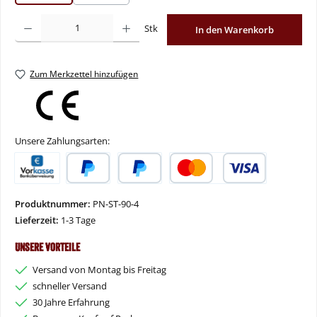
(Diese Option ist zurzeit nicht verfügbar.)
Produkt Anzahl: Gib den gewünschten Wert ein oder benutze die Schaltflächen um
Stk
In den Warenkorb
Zum Merkzettel hinzufügen
Unsere Zahlungsarten:
Vorkasse
PayPal
Später Bezahlen
Kredit- oder Debitkarte
Produktnummer:
PN-ST-90-4
Lieferzeit:
1-3 Tage
Unsere Vorteile
Versand von Montag bis Freitag
schneller Versand
30 Jahre Erfahrung