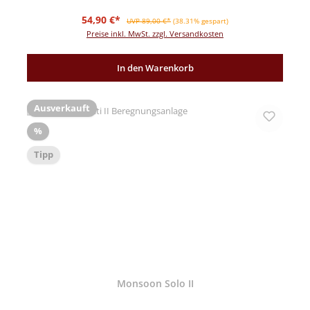
Verkaufspreis:
Regulärer Preis:
54,90 €*
UVP 89,00 €*
(38.31% gespart)
Preise inkl. MwSt. zzgl. Versandkosten
In den Warenkorb
Ausverkauft
Rabatt
%
Tipp
Monsoon Solo II