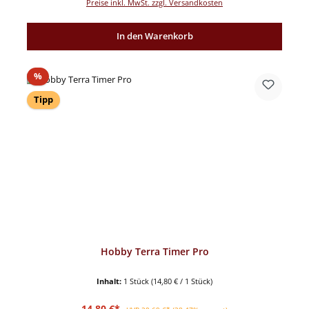
Preise inkl. MwSt. zzgl. Versandkosten
In den Warenkorb
Rabatt
%
Tipp
Hobby Terra Timer Pro
Inhalt:
1 Stück
(14,80 € / 1 Stück)
Verkaufspreis:
Regulärer Preis:
14,80 €*