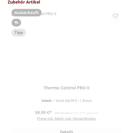
Produktgalerie überspringen
Zubehör Artikel
Ausverkauft
Rabatt
%
Tipp
Thermo Control PRO II
Inhalt:
1 Stück
(58,99 € / 1 Stück)
Verkaufspreis:
Regulärer Preis:
58,99 €*
UVP 95,00 €*
(37.91% gespart)
Preise inkl. MwSt. zzgl. Versandkosten
Details