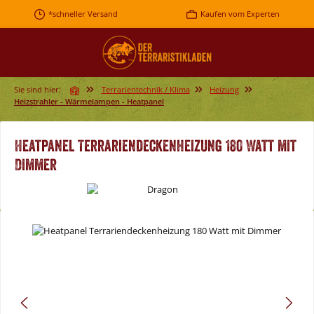
Zum Hauptinhalt springen
*schneller Versand
Kaufen vom Experten
Sie sind hier:
Terrarientechnik / Klima
Heizung
Heizstrahler - Wärmelampen - Heatpanel
Heatpanel Terrariendeckenheizung 180 Watt mit
Dimmer
Bildergalerie überspringen