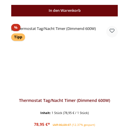
In den Warenkorb
Rabatt
%
Tipp
Thermostat Tag/Nacht Timer (Dimmend 600W)
Inhalt:
1 Stück
(78,95 € / 1 Stück)
Verkaufspreis:
Regulärer Preis:
78,95 €*
UVP 90,09 €*
(12.37% gespart)