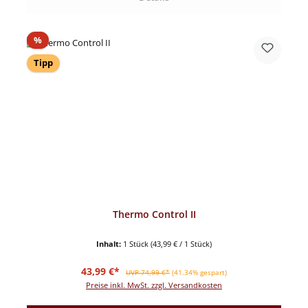
Rabatt
%
Tipp
Thermo Control II
Inhalt:
1 Stück
(43,99 € / 1 Stück)
Verkaufspreis:
Regulärer Preis:
43,99 €*
UVP 74,99 €*
(41.34% gespart)
Preise inkl. MwSt. zzgl. Versandkosten