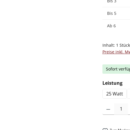
Bis
3
Bis
5
Ab
6
Inhalt:
1 Stüc
Preise inkl. M
Sofort verfü
au
Leistung
25 Watt
Produkt Anzah