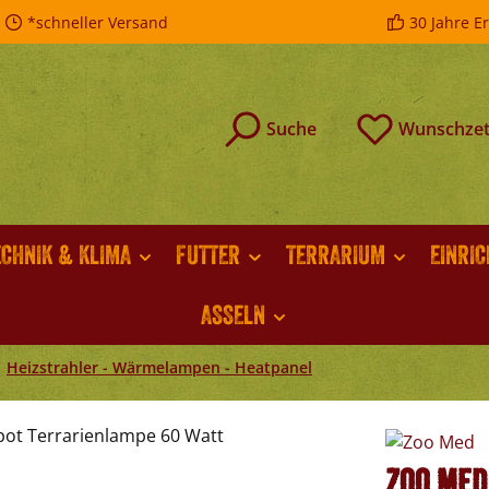
*schneller Versand
30 Jahre E
Suche
Wunschzet
ECHNIK & KLIMA
FUTTER
TERRARIUM
EINRI
ASSELN
Heizstrahler - Wärmelampen - Heatpanel
Zoo Med