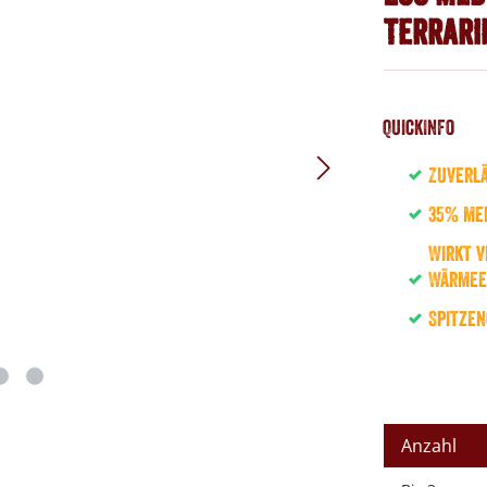
Terrari
QuickInfo
Zuverlä
35% meh
Wirkt v
Wärmee
Spitzen
Anzahl