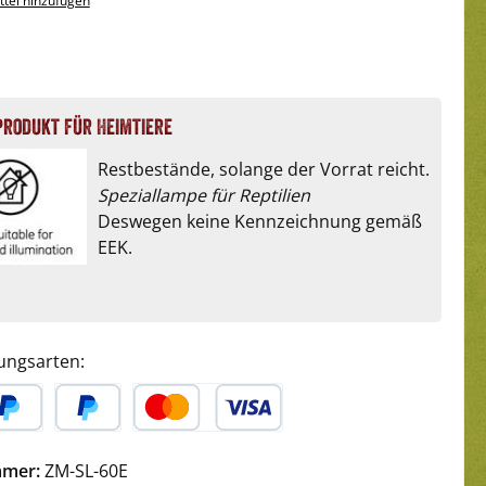
tel hinzufügen
produkt für Heimtiere
Restbestände, solange der Vorrat reicht.
Speziallampe für Reptilien
Deswegen keine Kennzeichnung gemäß
EEK.
ungsarten:
yPal
Später Bezahlen
Kredit- oder Debitkarte
mmer:
ZM-SL-60E