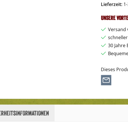
Lieferzeit:
1-
Unsere Vorte
Versand 
schnelle
30 Jahre 
Bequemer
Dieses Prod
erheitsinformationen