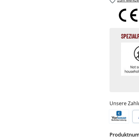
Zum Merkzet
Spezial
Unsere Zahl
Vorkasse
Pa
Produktnu