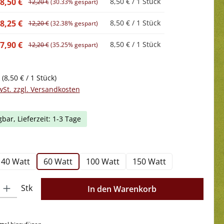
8,50 €
8,50 € / 1 Stück
12,20 €
(30.33% gespart)
8,25 €
8,50 € / 1 Stück
12,20 €
(32.38% gespart)
7,90 €
8,50 € / 1 Stück
12,20 €
(35.25% gespart)
k
(8,50 € / 1 Stück)
wSt. zzgl. Versandkosten
gbar, Lieferzeit: 1-3 Tage
swählen
40 Watt
60 Watt
100 Watt
150 Watt
l: Gib den gewünschten Wert ein oder benutze die Schaltflächen 
Stk
In den Warenkorb