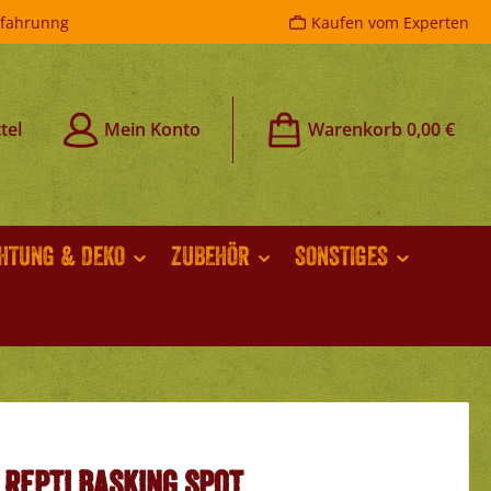
rfahrunng
Kaufen vom Experten
tel
Mein Konto
Warenkorb
0,00 €
CHTUNG & DEKO
ZUBEHÖR
SONSTIGES
 Repti Basking Spot