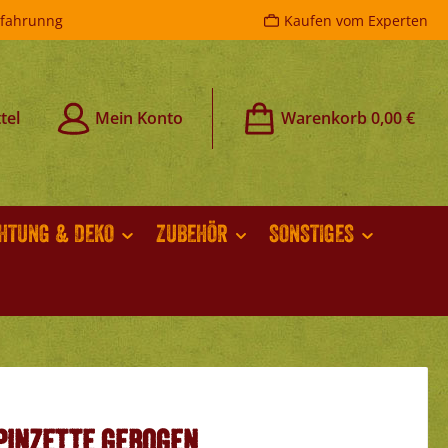
rfahrunng
Kaufen vom Experten
tel
Mein Konto
Warenkorb
0,00 €
CHTUNG & DEKO
ZUBEHÖR
SONSTIGES
Pinzette gebogen