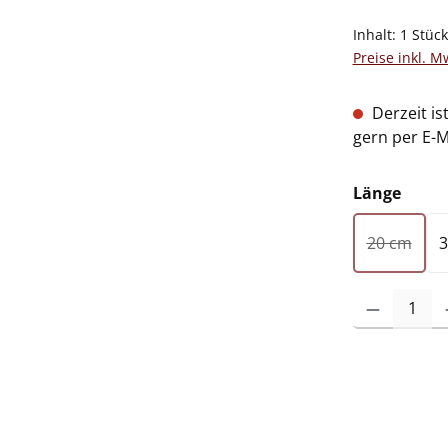
Inhalt:
1 Stüc
Preise inkl. M
Derzeit is
gern per E-M
ausw
Länge
20 cm
3
(Diese Op