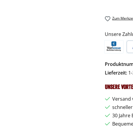
Zum Merkzet
Unsere Zahl
Vorkasse
Pa
Produktnu
Lieferzeit:
1-
Unsere Vorte
Versand 
schnelle
30 Jahre 
Bequemer