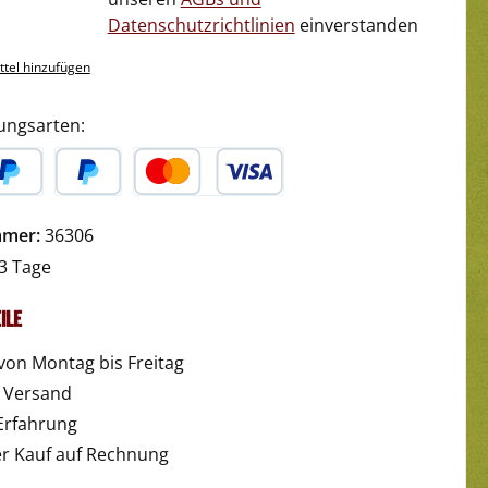
Datenschutzrichtlinien
einverstanden
tel hinzufügen
ungsarten:
yPal
Später Bezahlen
Kredit- oder Debitkarte
mmer:
36306
3 Tage
ile
von Montag bis Freitag
r Versand
Erfahrung
 Kauf auf Rechnung