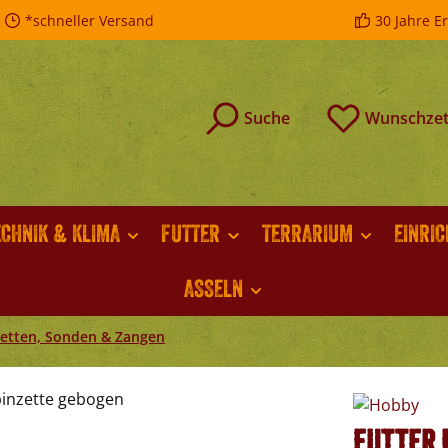
*schneller Versand
30 Jahre E
Suche
Wunschzet
ECHNIK & KLIMA
FUTTER
TERRARIUM
EINRI
ASSELN
zetten, Sonden & Zangen
Futter 