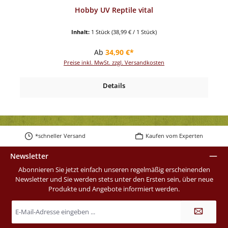
Hobby UV Reptile vital
Inhalt:
1 Stück
(38,99 € / 1 Stück)
Regulärer Preis:
Ab
34,90 €*
Preise inkl. MwSt. zzgl. Versandkosten
Details
*schneller Versand
Kaufen vom Experten
Newsletter
Abonnieren Sie jetzt einfach unseren regelmäßig erscheinenden
Newsletter und Sie werden stets unter den Ersten sein, über neue
Produkte und Angebote informiert werden.
E-
Mail-
Adresse