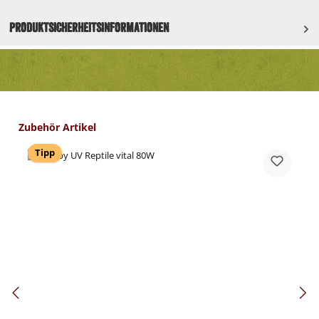
Produktsicherheitsinformationen
Produktgalerie überspringen
Zubehör Artikel
Tipp