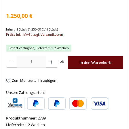
1.250,00 €
Inhalt:
1 Stück
(1.250,00 € / 1 Stück)
Preise inkl. MwSt. zzgl. Versandkosten
Sofort verfügbar, Lieferzeit: 1-2 Wochen
Produkt Anzahl: Gib den gewünschten Wert ein oder benutze die Schaltflächen um
Stk
In den Warenkorb
Zum Merkzettel hinzufügen
Unsere Zahlungsarten:
Vorkasse
PayPal
Später Bezahlen
Kredit- oder Debitkarte
Produktnummer:
2789
Lieferzeit:
1-2 Wochen