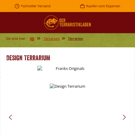
Zum Hauptinhalt springen
*schneller Versand
Kaufen vom Experten
Sie sind hier:
Terrarium
Terrarien
Design Terrarium
Bildergalerie überspringen