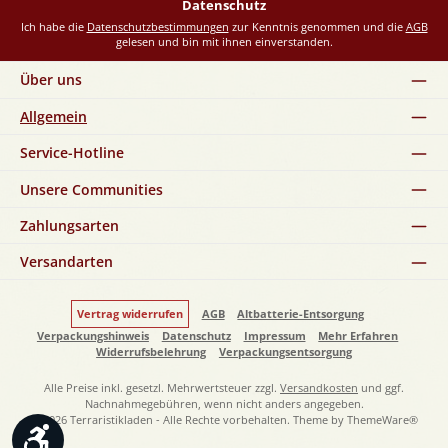
Datenschutz
Ich habe die
Datenschutzbestimmungen
zur Kenntnis genommen und die
AGB
gelesen und bin mit ihnen einverstanden.
Über uns
Allgemein
Service-Hotline
Unsere Communities
Zahlungsarten
Versandarten
Vertrag widerrufen
AGB
Altbatterie-Entsorgung
Verpackungshinweis
Datenschutz
Impressum
Mehr Erfahren
Widerrufsbelehrung
Verpackungsentsorgung
Alle Preise inkl. gesetzl. Mehrwertsteuer zzgl.
Versandkosten
und ggf.
Nachnahmegebühren, wenn nicht anders angegeben.
© 2026 Terraristikladen - Alle Rechte vorbehalten. Theme by
ThemeWare®
Werkzeugleiste anzeigen