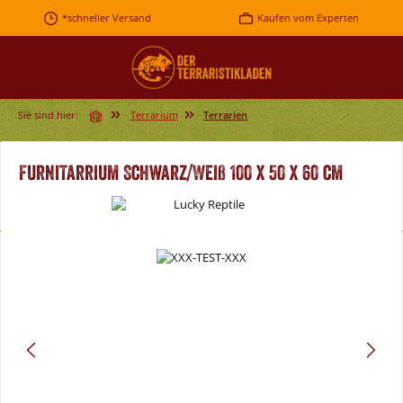
Zum Hauptinhalt springen
*schneller Versand
Kaufen vom Experten
Sie sind hier:
Terrarium
Terrarien
FurniTarrium Schwarz/Weiß 100 x 50 x 60 cm
Bildergalerie überspringen