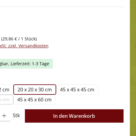
k
(29,86 € / 1 Stück)
wSt. zzgl. Versandkosten
gbar, Lieferzeit: 1-3 Tage
ählen
42 cm
20 x 20 x 30 cm
45 x 45 x 45 cm
75 cm
45 x 45 x 60 cm
se Option ist zurzeit nicht verfügbar.)
l: Gib den gewünschten Wert ein oder benutze die Schaltflächen 
Stk
In den Warenkorb