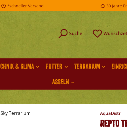
*schneller Versand
30 Jahre E
Suche
Wunschzet
ECHNIK & KLIMA
FUTTER
TERRARIUM
EINRI
ASSELN
AquaDistri
Repto Te