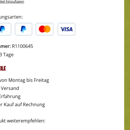
tel hinzufügen
ungsarten:
yPal
Später Bezahlen
Kredit- oder Debitkarte
mmer:
R1100645
3 Tage
ile
von Montag bis Freitag
r Versand
Erfahrung
 Kauf auf Rechnung
ukt weiterempfehlen: