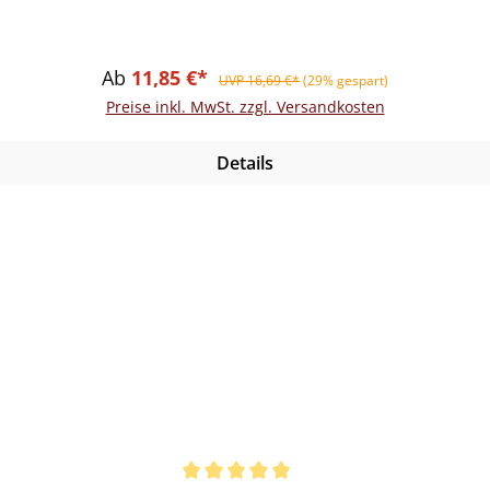
Verkaufspreis:
Regulärer Preis:
Ab
11,85 €*
UVP 16,69 €*
(29% gespart)
Preise inkl. MwSt. zzgl. Versandkosten
Details