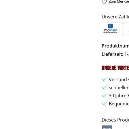
Zum Merkzet
Unsere Zahl
Vorkasse
Pa
Produktnu
Lieferzeit:
1-
Unsere Vorte
Versand 
schnelle
30 Jahre 
Bequemer
Dieses Prod