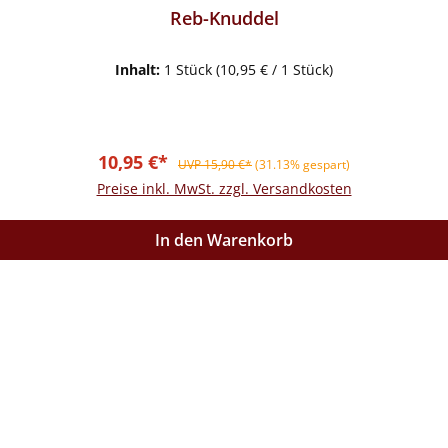
Reb-Knuddel
Inhalt:
1 Stück
(10,95 € / 1 Stück)
Verkaufspreis:
Regulärer Preis:
10,95 €*
UVP 15,90 €*
(31.13% gespart)
Preise inkl. MwSt. zzgl. Versandkosten
In den Warenkorb