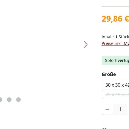
29,86 €
Inhalt:
1 Stüc
Preise inkl. M
Sofort verfü
ausw
Größe
30 x 30 x 
75 x 45 x 
(Die
Produkt Anzah