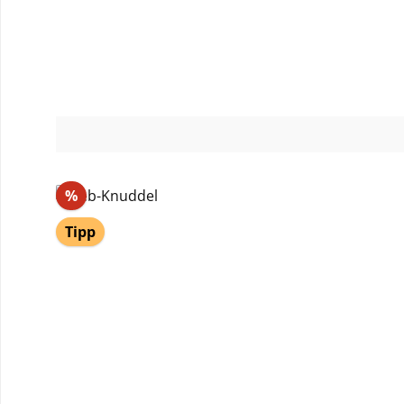
Rabatt
%
Tipp