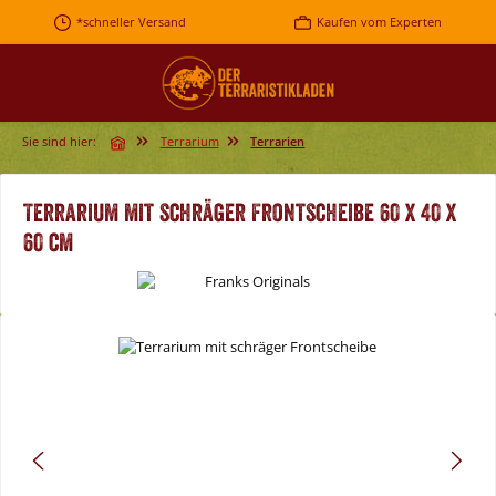
Zum Hauptinhalt springen
*schneller Versand
Kaufen vom Experten
Sie sind hier:
Terrarium
Terrarien
Terrarium mit schräger Frontscheibe 60 x 40 x
60 cm
Bildergalerie überspringen