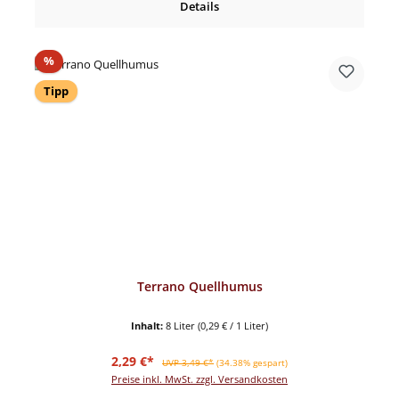
Details
Rabatt
%
Tipp
Terrano Quellhumus
Inhalt:
8 Liter
(0,29 € / 1 Liter)
Verkaufspreis:
Regulärer Preis:
2,29 €*
UVP 3,49 €*
(34.38% gespart)
Preise inkl. MwSt. zzgl. Versandkosten