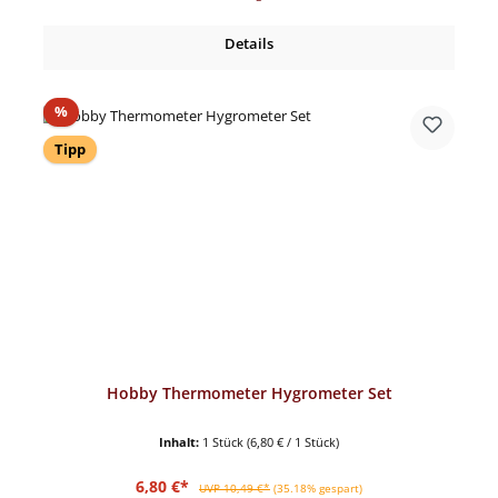
Details
Rabatt
%
Tipp
Hobby Thermometer Hygrometer Set
Inhalt:
1 Stück
(6,80 € / 1 Stück)
Verkaufspreis:
Regulärer Preis:
6,80 €*
UVP 10,49 €*
(35.18% gespart)