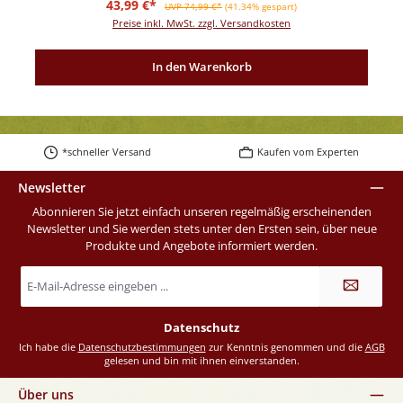
Verkaufspreis:
Regulärer Preis:
43,99 €*
UVP 74,99 €*
(41.34% gespart)
Preise inkl. MwSt. zzgl. Versandkosten
In den Warenkorb
*schneller Versand
Kaufen vom Experten
Newsletter
Abonnieren Sie jetzt einfach unseren regelmäßig erscheinenden
Newsletter und Sie werden stets unter den Ersten sein, über neue
Produkte und Angebote informiert werden.
E-
Mail-
Adresse
*
Datenschutz
Ich habe die
Datenschutzbestimmungen
zur Kenntnis genommen und die
AGB
gelesen und bin mit ihnen einverstanden.
Über uns