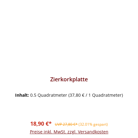
Zierkorkplatte
Inhalt:
0.5 Quadratmeter
(37,80 € / 1 Quadratmeter)
Verkaufspreis:
Regulärer Preis:
18,90 €*
UVP 27,80 €*
(32.01% gespart)
Preise inkl. MwSt. zzgl. Versandkosten