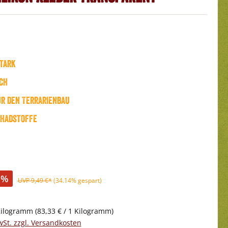
tark
sch
ür den Terrarienbau
chadstoffe
%
UVP 9,49 €*
(34.14% gespart)
Kilogramm
(83,33 € / 1 Kilogramm)
wSt. zzgl. Versandkosten