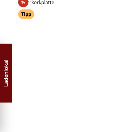
Rabatt
%
Tipp
Ladenlokal