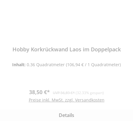
Hobby Korkrückwand Laos im Doppelpack
Inhalt:
0.36 Quadratmeter
(106,94 € / 1 Quadratmeter)
Verkaufspreis:
Regulärer Preis:
38,50 €*
UVP 56,89 €*
(32.33% gespart)
Preise inkl. MwSt. zzgl. Versandkosten
Details