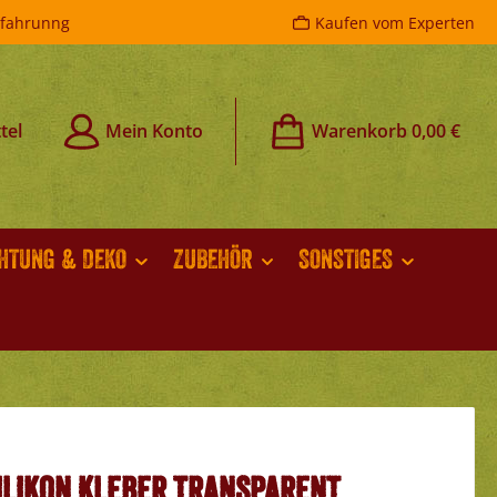
rfahrunng
Kaufen vom Experten
tel
Mein Konto
Warenkorb
0,00 €
CHTUNG & DEKO
ZUBEHÖR
SONSTIGES
ilikon Kleber Transparent