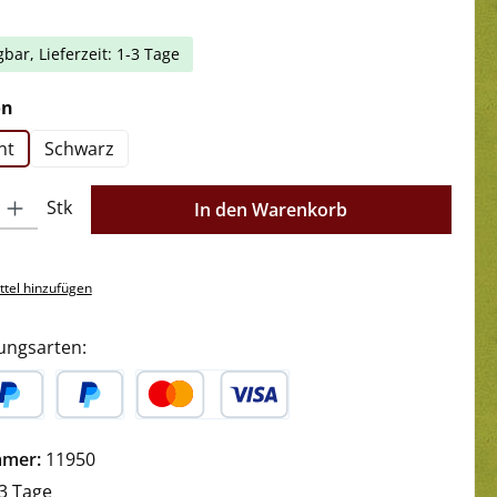
gbar, Lieferzeit: 1-3 Tage
auswählen
on
nt
Schwarz
l: Gib den gewünschten Wert ein oder benutze die Schaltflächen 
Stk
In den Warenkorb
tel hinzufügen
ungsarten:
yPal
Später Bezahlen
Kredit- oder Debitkarte
mmer:
11950
3 Tage