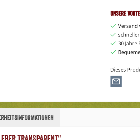
Unsere Vorte
Versand 
schnelle
30 Jahre 
Bequemer
Dieses Prod
erheitsinformationen
leber Transparent"