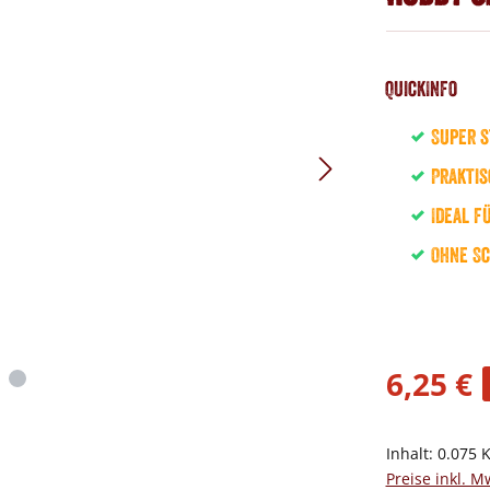
QuickInfo
Super s
Prakti
Ideal f
Ohne S
6,25 €
Inhalt:
0.075 
Preise inkl. M