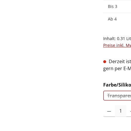
Bis
3
Ab
4
Inhalt:
0.31 Li
Preise inkl. M
Derzeit is
gern per E-M
Farbe/Silik
Transpare
(Dies