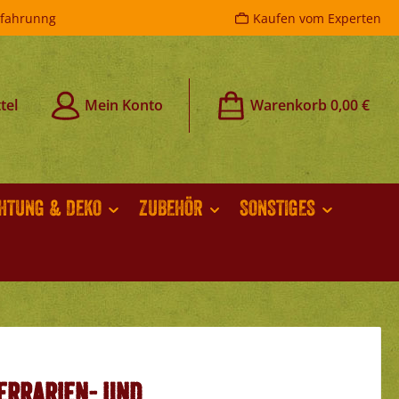
rfahrunng
Kaufen vom Experten
tel
Mein Konto
Warenkorb
0,00 €
CHTUNG & DEKO
ZUBEHÖR
SONSTIGES
errarien- und