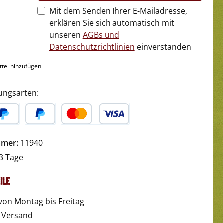
Mit dem Senden Ihrer E-Mailadresse,
erklären Sie sich automatisch mit
unseren
AGBs und
Datenschutzrichtlinien
einverstanden
tel hinzufügen
ungsarten:
yPal
Später Bezahlen
Kredit- oder Debitkarte
mmer:
11940
3 Tage
ile
von Montag bis Freitag
r Versand