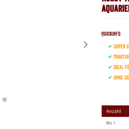
Aquarie
QuickInfo
Super s
Prakti
Ideal f
Ohne S
Anzahl
Bis
1