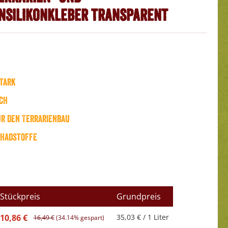
nsilikonkleber Transparent
tark
sch
ür den Terrarienbau
chadstoffe
Stückpreis
Grundpreis
10,86 €
35,03 € / 1 Liter
16,49 €
(34.14% gespart)