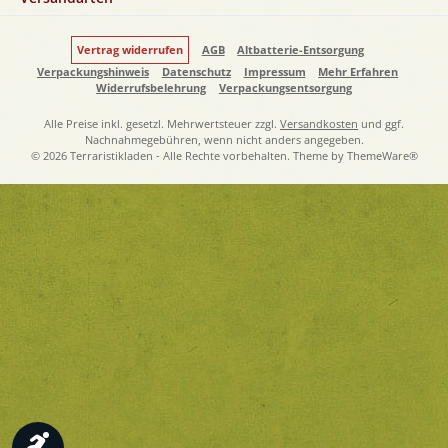
Vertrag widerrufen
AGB
Altbatterie-Entsorgung
Verpackungshinweis
Datenschutz
Impressum
Mehr Erfahren
Widerrufsbelehrung
Verpackungsentsorgung
Alle Preise inkl. gesetzl. Mehrwertsteuer zzgl.
Versandkosten
und ggf.
Nachnahmegebühren, wenn nicht anders angegeben.
© 2026 Terraristikladen - Alle Rechte vorbehalten. Theme by
ThemeWare®
Werkzeugleiste anzeigen