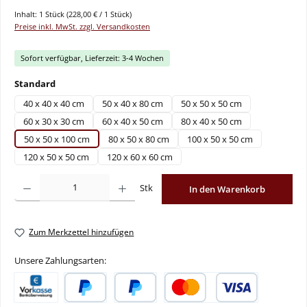
Inhalt:
1 Stück
(228,00 € / 1 Stück)
Preise inkl. MwSt. zzgl. Versandkosten
Sofort verfügbar, Lieferzeit: 3-4 Wochen
auswählen
Standard
40 x 40 x 40 cm
50 x 40 x 80 cm
50 x 50 x 50 cm
60 x 30 x 30 cm
60 x 40 x 50 cm
80 x 40 x 50 cm
50 x 50 x 100 cm
80 x 50 x 80 cm
100 x 50 x 50 cm
120 x 50 x 50 cm
120 x 60 x 60 cm
Produkt Anzahl: Gib den gewünschten Wert ein oder benutze die Schaltflächen um
Stk
In den Warenkorb
Zum Merkzettel hinzufügen
Unsere Zahlungsarten: