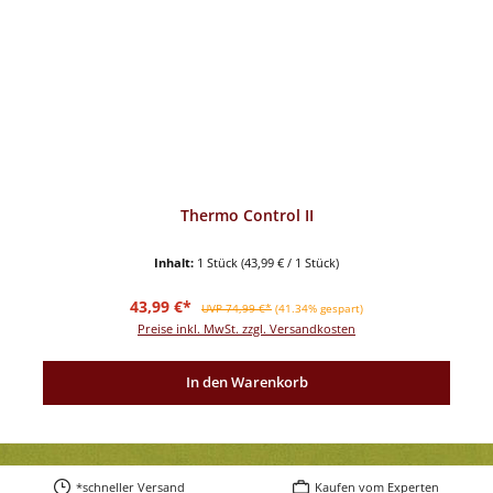
Thermo Control II
Inhalt:
1 Stück
(43,99 € / 1 Stück)
Verkaufspreis:
Regulärer Preis:
43,99 €*
UVP 74,99 €*
(41.34% gespart)
Preise inkl. MwSt. zzgl. Versandkosten
In den Warenkorb
*schneller Versand
Kaufen vom Experten