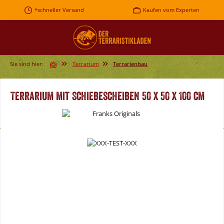
Zum Hauptinhalt springen
*schneller Versand
Kaufen vom Experten
Sie sind hier:
Terrarium
Terrarienbau
Terrarium mit Schiebescheiben 50 x 50 x 100 cm
Bildergalerie überspringen