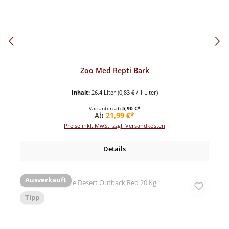
Zoo Med Repti Bark
Inhalt:
26.4 Liter
(0,83 € / 1 Liter)
Varianten ab
5,90 €*
Regulärer Preis:
Ab
21,99 €*
Preise inkl. MwSt. zzgl. Versandkosten
Details
Ausverkauft
Tipp