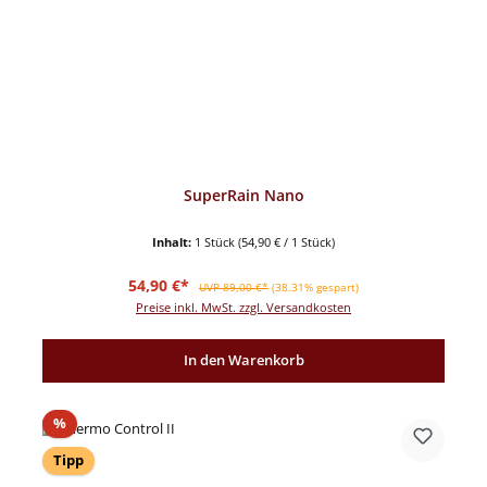
SuperRain Nano
Inhalt:
1 Stück
(54,90 € / 1 Stück)
Verkaufspreis:
Regulärer Preis:
54,90 €*
UVP 89,00 €*
(38.31% gespart)
Preise inkl. MwSt. zzgl. Versandkosten
In den Warenkorb
Rabatt
%
Tipp