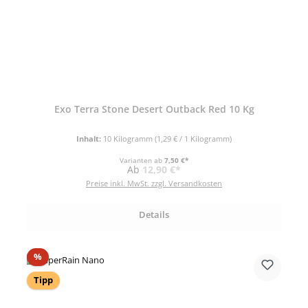
Exo Terra Stone Desert Outback Red 10 Kg
Inhalt:
10 Kilogramm
(1,29 € / 1 Kilogramm)
Varianten ab
7,50 €*
Regulärer Preis:
Ab
12,90 €*
Preise inkl. MwSt. zzgl. Versandkosten
Details
Rabatt
%
Tipp