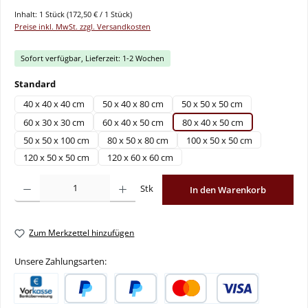
Inhalt:
1 Stück
(172,50 € / 1 Stück)
Preise inkl. MwSt. zzgl. Versandkosten
Sofort verfügbar, Lieferzeit: 1-2 Wochen
auswählen
Standard
40 x 40 x 40 cm
50 x 40 x 80 cm
50 x 50 x 50 cm
60 x 30 x 30 cm
60 x 40 x 50 cm
80 x 40 x 50 cm
50 x 50 x 100 cm
80 x 50 x 80 cm
100 x 50 x 50 cm
120 x 50 x 50 cm
120 x 60 x 60 cm
Produkt Anzahl: Gib den gewünschten Wert ein oder benutze die Schaltflächen um
Stk
In den Warenkorb
Zum Merkzettel hinzufügen
Unsere Zahlungsarten: