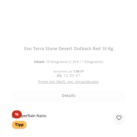
Exo Terra Stone Desert Outback Red 10 Kg
Inhalt:
10 Kilogramm
(1,29 € / 1 Kilogramm)
Varianten ab
7,50 €*
Regulärer Preis:
Ab
12,90 €*
Preise inkl. MwSt. zzgl. Versandkosten
Details
Rabatt
%
Tipp