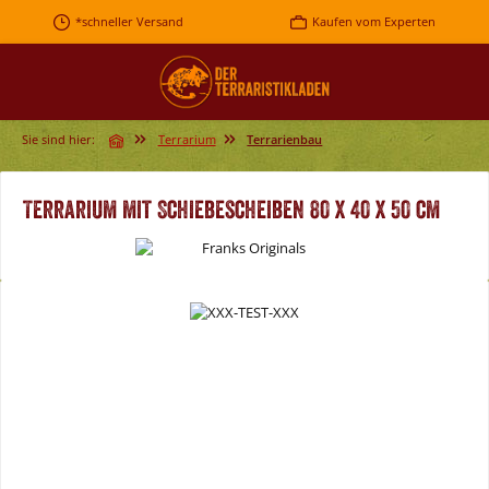
Zum Hauptinhalt springen
*schneller Versand
Kaufen vom Experten
Sie sind hier:
Terrarium
Terrarienbau
Terrarium mit Schiebescheiben 80 x 40 x 50 cm
Bildergalerie überspringen