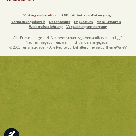
Vertrag widerrufen
AGB
Altbatterie-Entsorgung
Verpackungshinweis
Datenschutz
Impressum
Mehr Erfahren
Widerrufsbelehrung
Verpackungsentsorgung
Alle Preise inkl. gesetzl. Mehrwertsteuer zzgl.
Versandkosten
und ggf.
Nachnahmegebühren, wenn nicht anders angegeben.
© 2026 Terraristikladen - Alle Rechte vorbehalten. Theme by
ThemeWare®
Werkzeugleiste anzeigen