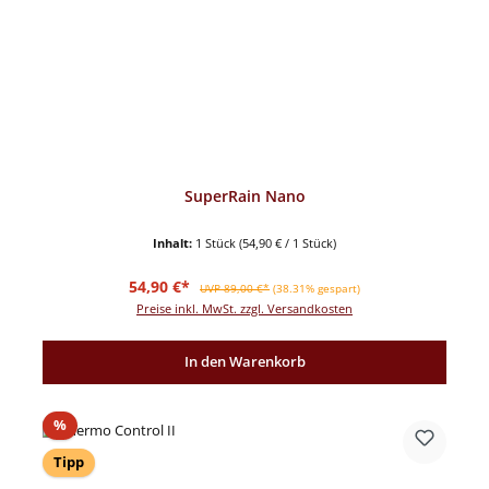
SuperRain Nano
Inhalt:
1 Stück
(54,90 € / 1 Stück)
Verkaufspreis:
Regulärer Preis:
54,90 €*
UVP 89,00 €*
(38.31% gespart)
Preise inkl. MwSt. zzgl. Versandkosten
In den Warenkorb
Rabatt
%
Tipp