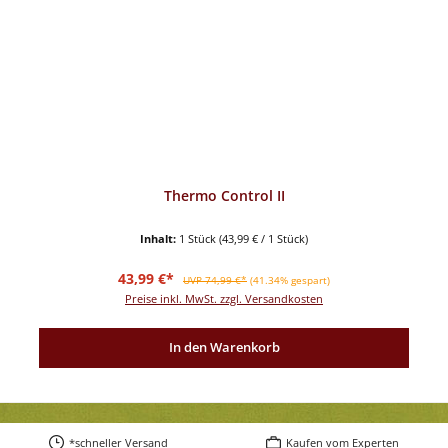
Thermo Control II
Inhalt:
1 Stück
(43,99 € / 1 Stück)
Verkaufspreis:
Regulärer Preis:
43,99 €*
UVP 74,99 €*
(41.34% gespart)
Preise inkl. MwSt. zzgl. Versandkosten
In den Warenkorb
*schneller Versand
Kaufen vom Experten