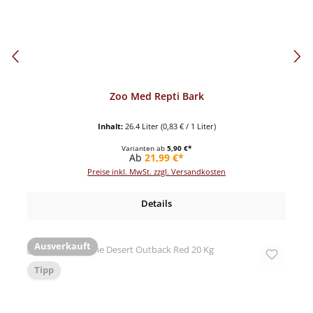
Zoo Med Repti Bark
Inhalt:
26.4 Liter
(0,83 € / 1 Liter)
Varianten ab
5,90 €*
Regulärer Preis:
Ab
21,99 €*
Preise inkl. MwSt. zzgl. Versandkosten
Details
Ausverkauft
Tipp