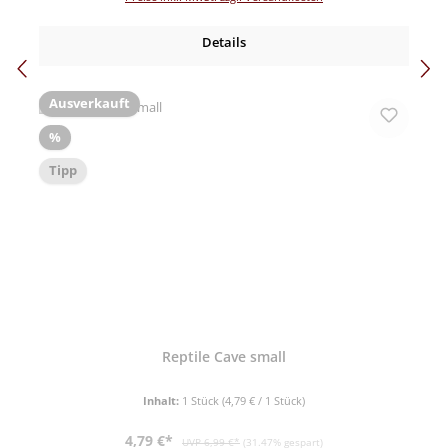
Details
Ausverkauft
Rabatt
%
Tipp
Reptile Cave small
Inhalt:
1 Stück
(4,79 € / 1 Stück)
Verkaufspreis:
Regulärer Preis:
4,79 €*
UVP 6,99 €*
(31.47% gespart)