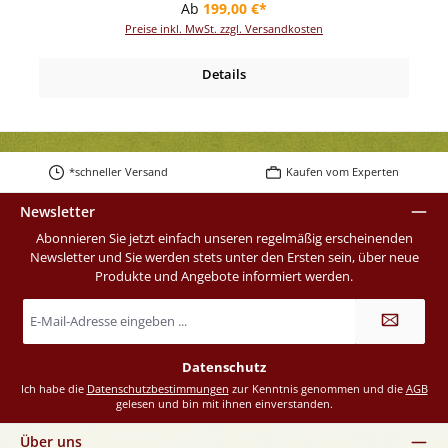
Regulärer Preis:
Ab
199,00 €*
Preise inkl. MwSt. zzgl. Versandkosten
Details
*schneller Versand
Kaufen vom Experten
Newsletter
Abonnieren Sie jetzt einfach unseren regelmäßig erscheinenden
Newsletter und Sie werden stets unter den Ersten sein, über neue
Produkte und Angebote informiert werden.
E-
Mail-
Adresse
*
Datenschutz
Ich habe die
Datenschutzbestimmungen
zur Kenntnis genommen und die
AGB
gelesen und bin mit ihnen einverstanden.
Über uns