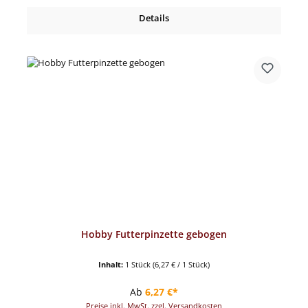
Details
Hobby Futterpinzette gebogen
Inhalt:
1 Stück
(6,27 € / 1 Stück)
Regulärer Preis:
Ab
6,27 €*
Preise inkl. MwSt. zzgl. Versandkosten