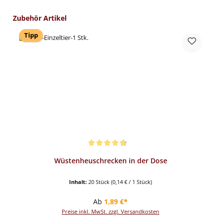
Produktgalerie überspringen
Zubehör Artikel
Tipp
Durchschnittliche Bewertung von 4.82 von 5 Sternen
Wüstenheuschrecken in der Dose
Inhalt:
20 Stück
(0,14 € / 1 Stück)
Regulärer Preis:
Ab
1,89 €*
Preise inkl. MwSt. zzgl. Versandkosten