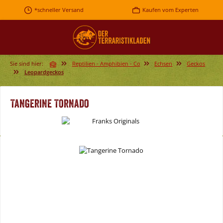
Zum Hauptinhalt springen
*schneller Versand
Kaufen vom Experten
Sie sind hier:
Reptilien - Amphibien - Co
Echsen
Geckos
Leopardgeckos
Tangerine Tornado
Bildergalerie überspringen