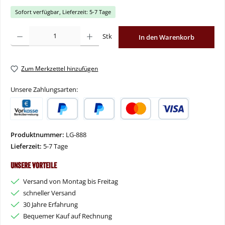
Sofort verfügbar, Lieferzeit: 5-7 Tage
Produkt Anzahl: Gib den gewünschten Wert ein oder benutze die Schaltflächen um
Stk
In den Warenkorb
Zum Merkzettel hinzufügen
Unsere Zahlungsarten:
Vorkasse
PayPal
Später Bezahlen
Kredit- oder Debitkarte
Produktnummer:
LG-888
Lieferzeit:
5-7 Tage
Unsere Vorteile
Versand von Montag bis Freitag
schneller Versand
30 Jahre Erfahrung
Bequemer Kauf auf Rechnung