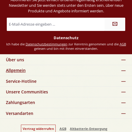
Newsletter und Sie werden stets unter den Ersten sein, über neue
Produkte und Angebote informiert werden.
E-
Mail-
Adresse
*
Datenschutz
Ich habe die
Datenschutzbestimmungen
zur Kenntnis genommen und die
AGB
gelesen und bin mit ihnen einverstanden.
Über uns
Allgemein
Service-Hotline
Unsere Communities
Zahlungsarten
Versandarten
Vertrag widerrufen
AGB
Altbatterie-Entsorgung