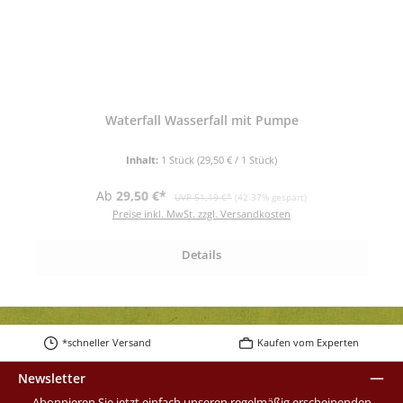
Waterfall Wasserfall mit Pumpe
Inhalt:
1 Stück
(29,50 € / 1 Stück)
Verkaufspreis:
Regulärer Preis:
Ab
29,50 €*
UVP 51,19 €*
(42.37% gespart)
Preise inkl. MwSt. zzgl. Versandkosten
Details
*schneller Versand
Kaufen vom Experten
Newsletter
Abonnieren Sie jetzt einfach unseren regelmäßig erscheinenden