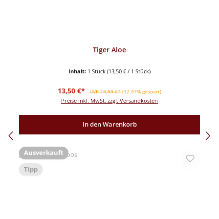
Tiger Aloe
Inhalt:
1 Stück
(13,50 € / 1 Stück)
Verkaufspreis:
Regulärer Preis:
13,50 €*
UVP 19,99 €*
(32.47% gespart)
Preise inkl. MwSt. zzgl. Versandkosten
In den Warenkorb
Ausverkauft
Tipp