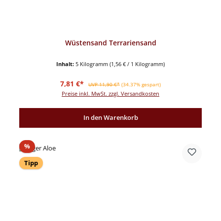
Wüstensand Terrariensand
Inhalt:
5 Kilogramm
(1,56 € / 1 Kilogramm)
Verkaufspreis:
Regulärer Preis:
7,81 €*
UVP 11,90 €*
(34.37% gespart)
Preise inkl. MwSt. zzgl. Versandkosten
In den Warenkorb
Rabatt
%
Tipp