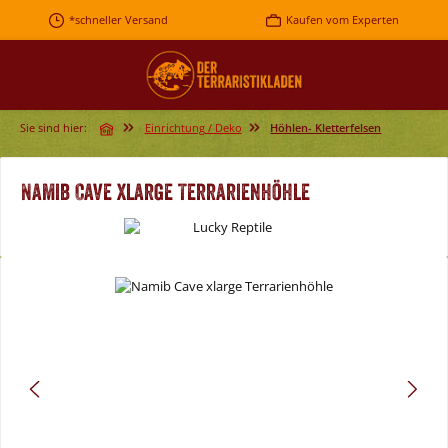
Zum Hauptinhalt springen
*schneller Versand
Kaufen vom Experten
Sie sind hier:
Einrichtung / Deko
Höhlen- Kletterfelsen
Namib Cave xlarge Terrarienhöhle
Bildergalerie überspringen