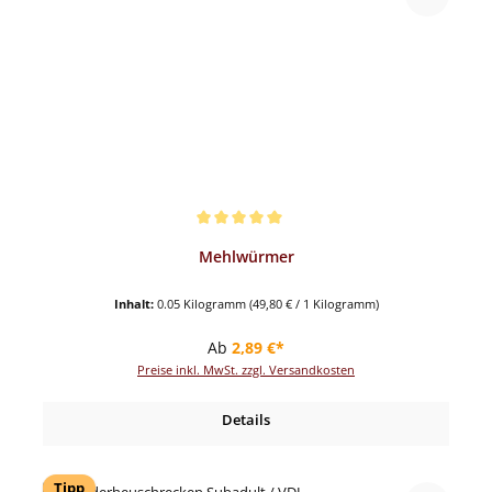
Durchschnittliche Bewertung von 5 von 5 Sternen
Mehlwürmer
Inhalt:
0.05 Kilogramm
(49,80 € / 1 Kilogramm)
Regulärer Preis:
Ab
2,89 €*
Preise inkl. MwSt. zzgl. Versandkosten
Details
Tipp