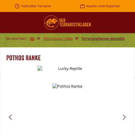
Zum Hauptinhalt springen
*schneller Versand
Kaufen vom Experten
Sie sind hier:
Einrichtung / Deko
Terrarienpflanzen künstlich
Pothos Ranke
Bildergalerie überspringen