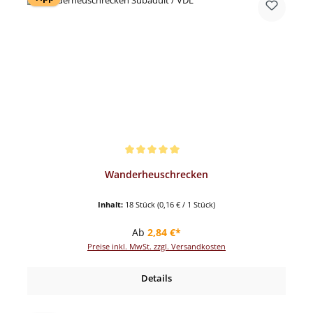
Durchschnittliche Bewertung von 5 von 5 Sternen
Wanderheuschrecken
Inhalt:
18 Stück
(0,16 € / 1 Stück)
Regulärer Preis:
Ab
2,84 €*
Preise inkl. MwSt. zzgl. Versandkosten
Details