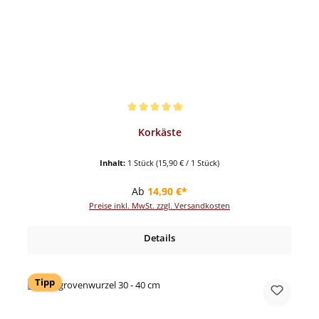
Durchschnittliche Bewertung von 5 von 5 Sternen
Korkäste
Inhalt:
1 Stück
(15,90 € / 1 Stück)
Regulärer Preis:
Ab
14,90 €*
Preise inkl. MwSt. zzgl. Versandkosten
Details
Tipp