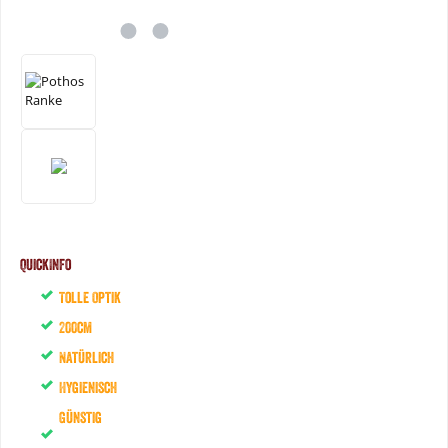
QuickInfo
Tolle Optik
200cm
Natürlich
Hygienisch
Günstig