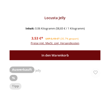
Locusta Jelly
Inhalt:
0.06 Kilogramm
(58,83 € / 1 Kilogramm)
Verkaufspreis:
Regulärer Preis:
3,53 €*
UVP 5,49 €*
(35.7% gespart)
Preise inkl. MwSt. zzgl. Versandkosten
In den Warenkorb
Ausverkauft
Rabatt
%
Tipp