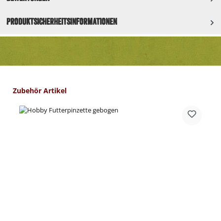
Produktsicherheitsinformationen
Produktgalerie überspringen
Zubehör Artikel