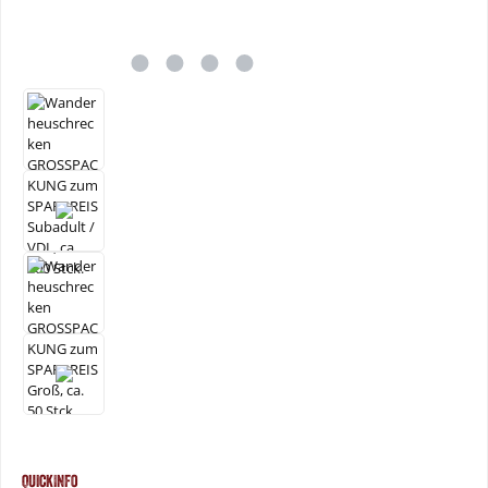
QuickInfo