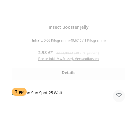
Insect Booster Jelly
Inhalt:
0.06 Kilogramm
(49,67 € / 1 Kilogramm)
Verkaufspreis:
Regulärer Preis:
2,98 €*
UVP 4,99 €*
(40.28% gespart)
Preise inkl. MwSt. zzgl. Versandkosten
Details
Tipp