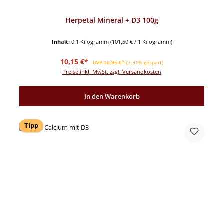
Herpetal Mineral + D3 100g
Inhalt:
0.1 Kilogramm
(101,50 € / 1 Kilogramm)
Verkaufspreis:
Regulärer Preis:
10,15 €*
UVP 10,95 €*
(7.31% gespart)
Preise inkl. MwSt. zzgl. Versandkosten
In den Warenkorb
Tipp