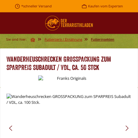
Zum Hauptinhalt springen
*schneller Versand
Kaufen vom Experten
Sie sind hier:
Futtertiere / Ernährung
Futterinsekten
Wanderheuschrecken GROSSPACKUNG zum
SPARPREIS Subadult / VDL, ca. 50 Stck
Bildergalerie überspringen