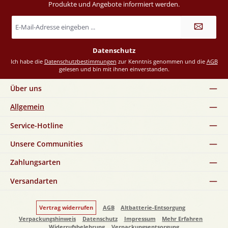
Produkte und Angebote informiert werden.
E-
Mail-
Adresse
*
Datenschutz
Ich habe die
Datenschutzbestimmungen
zur Kenntnis genommen und die
AGB
gelesen und bin mit ihnen einverstanden.
Über uns
Allgemein
Service-Hotline
Unsere Communities
Zahlungsarten
Versandarten
Vertrag widerrufen
AGB
Altbatterie-Entsorgung
Verpackungshinweis
Datenschutz
Impressum
Mehr Erfahren
Widerrufsbelehrung
Verpackungsentsorgung