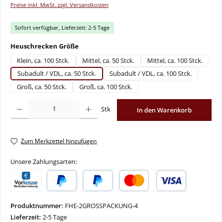
Preise inkl. MwSt. zzgl. Versandkosten
Sofort verfügbar, Lieferzeit: 2-5 Tage
auswählen
Heuschrecken Größe
Klein, ca. 100 Stck.
Mittel, ca. 50 Stck.
Mittel, ca. 100 Stck.
Subadult / VDL, ca. 50 Stck.
Subadult / VDL, ca. 100 Stck.
Groß, ca. 50 Stck.
Groß, ca. 100 Stck.
Produkt Anzahl: Gib den gewünschten Wert ein oder benutze die Schaltflächen um
Stk
In den Warenkorb
Zum Merkzettel hinzufügen
Unsere Zahlungsarten:
Vorkasse
PayPal
Später Bezahlen
Kredit- oder Debitkarte
Produktnummer:
FHE-2GROSSPACKUNG-4
Lieferzeit:
2-5 Tage