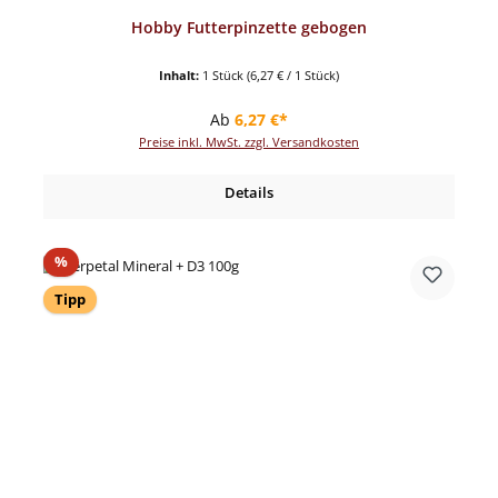
Hobby Futterpinzette gebogen
Inhalt:
1 Stück
(6,27 € / 1 Stück)
Regulärer Preis:
Ab
6,27 €*
Preise inkl. MwSt. zzgl. Versandkosten
Details
Rabatt
%
Tipp