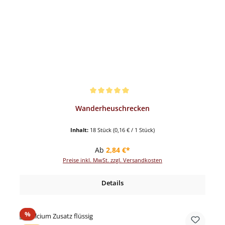
Durchschnittliche Bewertung von 5 von 5 Sternen
Wanderheuschrecken
Inhalt:
18 Stück
(0,16 € / 1 Stück)
Regulärer Preis:
Ab
2,84 €*
Preise inkl. MwSt. zzgl. Versandkosten
Details
Rabatt
%