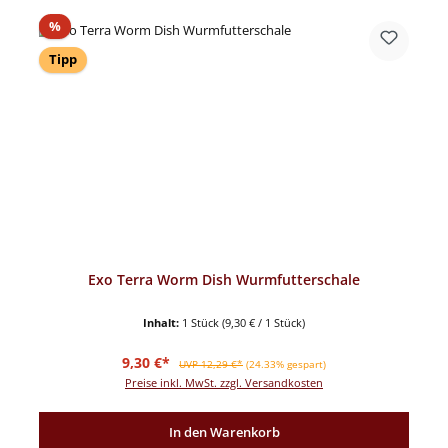
Rabatt
%
Tipp
Exo Terra Worm Dish Wurmfutterschale
Inhalt:
1 Stück
(9,30 € / 1 Stück)
Verkaufspreis:
Regulärer Preis:
9,30 €*
UVP 12,29 €*
(24.33% gespart)
Preise inkl. MwSt. zzgl. Versandkosten
In den Warenkorb