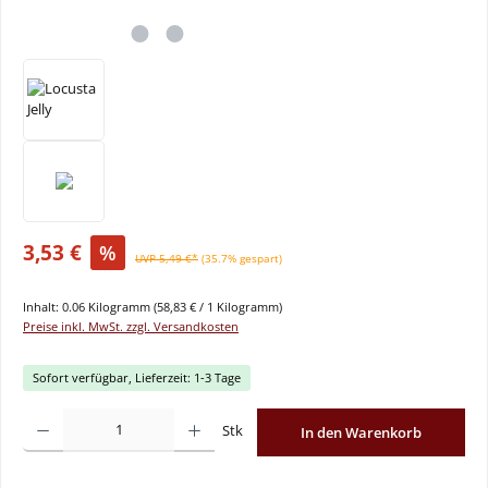
3,53 €
%
UVP 5,49 €*
(35.7% gespart)
Inhalt:
0.06 Kilogramm
(58,83 € / 1 Kilogramm)
Preise inkl. MwSt. zzgl. Versandkosten
Sofort verfügbar, Lieferzeit: 1-3 Tage
Produkt Anzahl: Gib den gewünschten Wert ein oder benutze die Schaltflächen um
Stk
In den Warenkorb