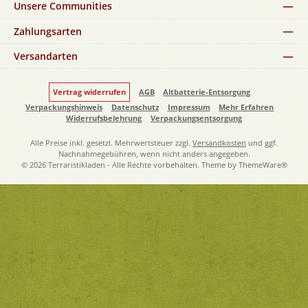
Unsere Communities
Zahlungsarten
Versandarten
Vertrag widerrufen
AGB
Altbatterie-Entsorgung
Verpackungshinweis
Datenschutz
Impressum
Mehr Erfahren
Widerrufsbelehrung
Verpackungsentsorgung
Alle Preise inkl. gesetzl. Mehrwertsteuer zzgl.
Versandkosten
und ggf.
Nachnahmegebühren, wenn nicht anders angegeben.
© 2026 Terraristikladen - Alle Rechte vorbehalten. Theme by
ThemeWare®