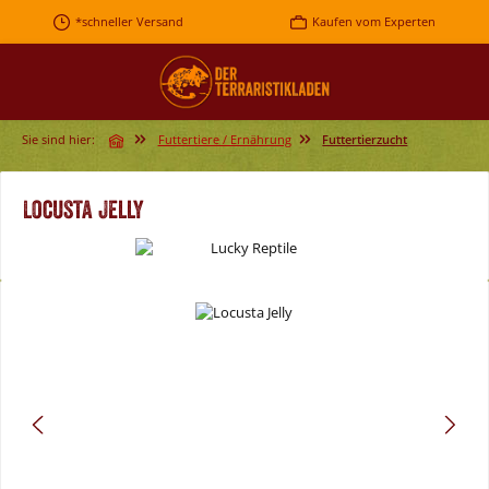
Zum Hauptinhalt springen
*schneller Versand
Kaufen vom Experten
Sie sind hier:
Futtertiere / Ernährung
Futtertierzucht
Locusta Jelly
Bildergalerie überspringen