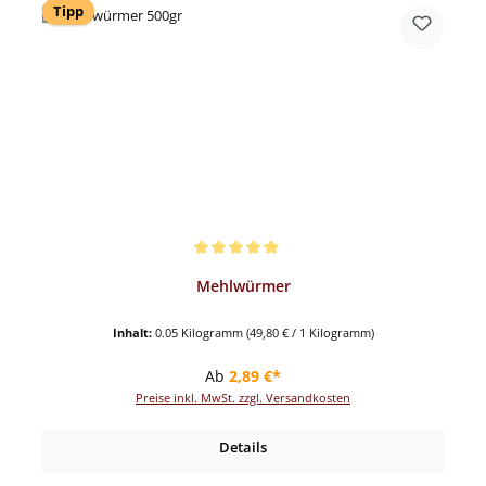
Tipp
Durchschnittliche Bewertung von 5 von 5 Sternen
Mehlwürmer
Inhalt:
0.05 Kilogramm
(49,80 € / 1 Kilogramm)
Regulärer Preis:
Ab
2,89 €*
Preise inkl. MwSt. zzgl. Versandkosten
Details