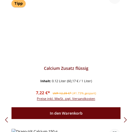
Tipp
Calcium Zusatz flüssig
Inhalt:
0.12 Liter
(60,17 € / 1 Liter)
Verkaufspreis:
Regulärer Preis:
7,22 €*
UVP 12,39 €*
(41.73% gespart)
Preise inkl. MwSt. zzgl. Versandkosten
In den Warenkorb