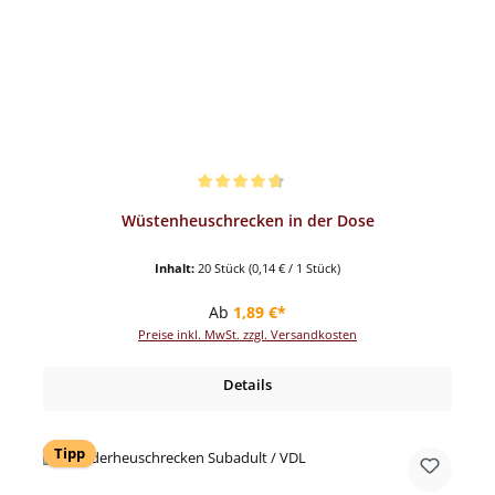
Durchschnittliche Bewertung von 4.82 von 5 Sternen
Wüstenheuschrecken in der Dose
Inhalt:
20 Stück
(0,14 € / 1 Stück)
Regulärer Preis:
Ab
1,89 €*
Preise inkl. MwSt. zzgl. Versandkosten
Details
Tipp