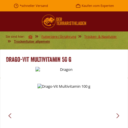
Zum Hauptinhalt springen
*schneller Versand
Kaufen vom Experten
Sie sind hier:
Futtertiere / Ernährung
Trocken- & Nassfutter
Trockenfutter allgemein
Drago-Vit Multivitamin 50 g
Bildergalerie überspringen