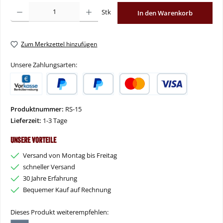
Produkt Anzahl: Gib den gewünschten Wert ein oder benutze die Schaltflächen um
Stk
In den Warenkorb
Zum Merkzettel hinzufügen
Unsere Zahlungsarten:
Vorkasse
PayPal
Später Bezahlen
Kredit- oder Debitkarte
Produktnummer:
RS-15
Lieferzeit:
1-3 Tage
Unsere Vorteile
Versand von Montag bis Freitag
schneller Versand
30 Jahre Erfahrung
Bequemer Kauf auf Rechnung
Dieses Produkt weiterempfehlen: