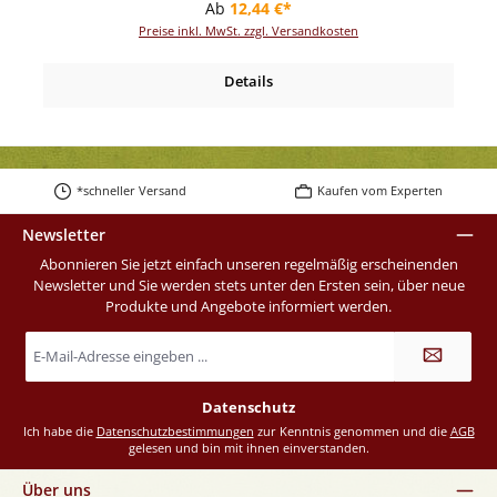
Regulärer Preis:
Ab
12,44 €*
Preise inkl. MwSt. zzgl. Versandkosten
Details
*schneller Versand
Kaufen vom Experten
Newsletter
Abonnieren Sie jetzt einfach unseren regelmäßig erscheinenden
Newsletter und Sie werden stets unter den Ersten sein, über neue
Produkte und Angebote informiert werden.
E-
Mail-
Adresse
*
Datenschutz
Ich habe die
Datenschutzbestimmungen
zur Kenntnis genommen und die
AGB
gelesen und bin mit ihnen einverstanden.
Über uns