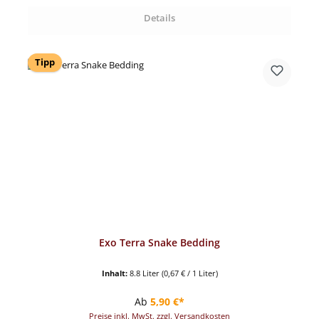
Details
Tipp
Exo Terra Snake Bedding
Inhalt:
8.8 Liter
(0,67 € / 1 Liter)
Regulärer Preis:
Ab
5,90 €*
Preise inkl. MwSt. zzgl. Versandkosten