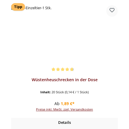
Tipp
Durchschnittliche Bewertung von 4.82 von 5 Sternen
Wüstenheuschrecken in der Dose
Inhalt:
20 Stück
(0,14 € / 1 Stück)
Regulärer Preis:
Ab
1,89 €*
Preise inkl. MwSt. zzgl. Versandkosten
Details