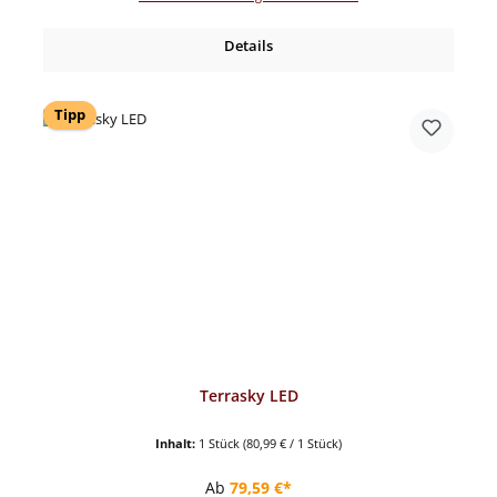
Details
Tipp
Terrasky LED
Inhalt:
1 Stück
(80,99 € / 1 Stück)
Regulärer Preis:
Ab
79,59 €*