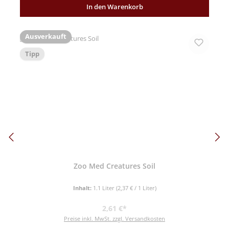
In den Warenkorb
Ausverkauft
Tipp
Zoo Med Creatures Soil
Inhalt:
1.1 Liter
(2,37 € / 1 Liter)
Regulärer Preis:
2,61 €*
Preise inkl. MwSt. zzgl. Versandkosten