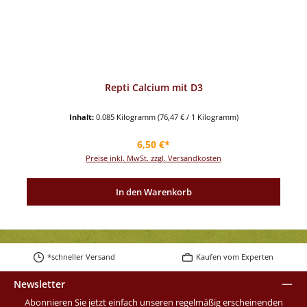
Repti Calcium mit D3
Inhalt:
0.085 Kilogramm
(76,47 € / 1 Kilogramm)
Regulärer Preis:
6,50 €*
Preise inkl. MwSt. zzgl. Versandkosten
In den Warenkorb
*schneller Versand
Kaufen vom Experten
Newsletter
Abonnieren Sie jetzt einfach unseren regelmäßig erscheinenden