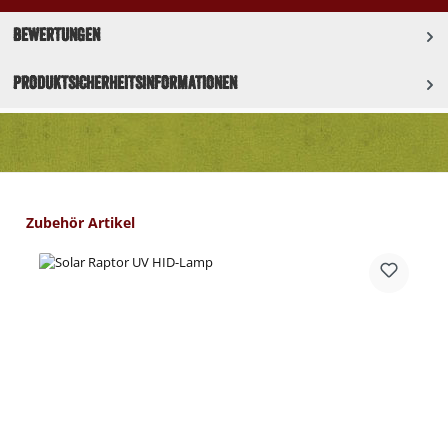
Bewertungen
Produktsicherheitsinformationen
Produktgalerie überspringen
Zubehör Artikel