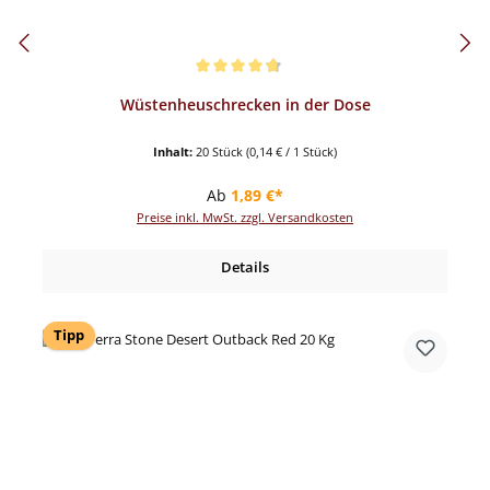
Durchschnittliche Bewertung von 4.82 von 5 Sternen
Wüstenheuschrecken in der Dose
Inhalt:
20 Stück
(0,14 € / 1 Stück)
Regulärer Preis:
Ab
1,89 €*
Preise inkl. MwSt. zzgl. Versandkosten
Details
Tipp