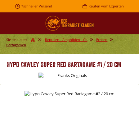
Zum Hauptinhalt springen
*schneller Versand
Kaufen vom Experten
Sie sind hier:
Reptilien - Amphibien - Co
Echsen
Bartagamen
Hypo Cawley Super Red Bartagame #1 / 20 cm
Bildergalerie überspringen