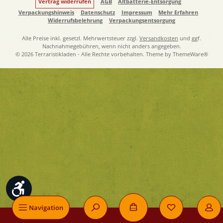
Vertrag widerrufen
AGB
Altbatterie-Entsorgung
Verpackungshinweis
Datenschutz
Impressum
Mehr Erfahren
Widerrufsbelehrung
Verpackungsentsorgung
Alle Preise inkl. gesetzl. Mehrwertsteuer zzgl.
Versandkosten
und ggf.
Nachnahmegebühren, wenn nicht anders angegeben.
© 2026 Terraristikladen - Alle Rechte vorbehalten. Theme by
ThemeWare®
Werkzeugleiste anzeigen
Navigation