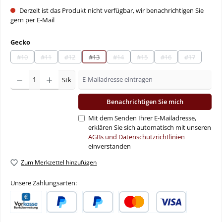
Derzeit ist das Produkt nicht verfügbar, wir benachrichtigen Sie
gern per E-Mail
auswählen
Gecko
#10
#11
#12
#13
#14
#15
#16
#17
(Diese Option ist zurzeit nicht verfügbar.)
(Diese Option ist zurzeit nicht verfügbar.)
(Diese Option ist zurzeit nicht verfügbar.)
(Diese Option ist zurzeit nicht verfügbar.)
(Diese Option ist zurzeit nicht verfügbar.
(Diese Option ist zurzeit nicht 
(Diese Option ist zurze
(Diese Option
Stk
Benachrichtigen Sie mich
Mit dem Senden Ihrer E-Mailadresse,
erklären Sie sich automatisch mit unseren
AGBs und Datenschutzrichtlinien
einverstanden
Zum Merkzettel hinzufügen
Unsere Zahlungsarten:
Vorkasse
PayPal
Später Bezahlen
Kredit- oder Debitkarte