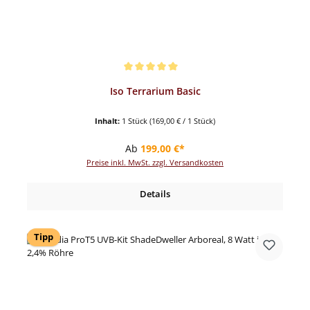
Durchschnittliche Bewertung von 5 von 5 Sternen
Iso Terrarium Basic
Inhalt:
1 Stück
(169,00 € / 1 Stück)
Regulärer Preis:
Ab
199,00 €*
Preise inkl. MwSt. zzgl. Versandkosten
Details
Tipp