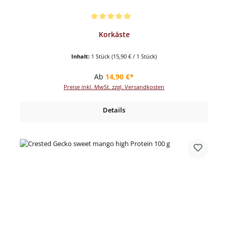
Durchschnittliche Bewertung von 5 von 5 Sternen
Korkäste
Inhalt:
1 Stück
(15,90 € / 1 Stück)
Regulärer Preis:
Ab
14,90 €*
Preise inkl. MwSt. zzgl. Versandkosten
Details