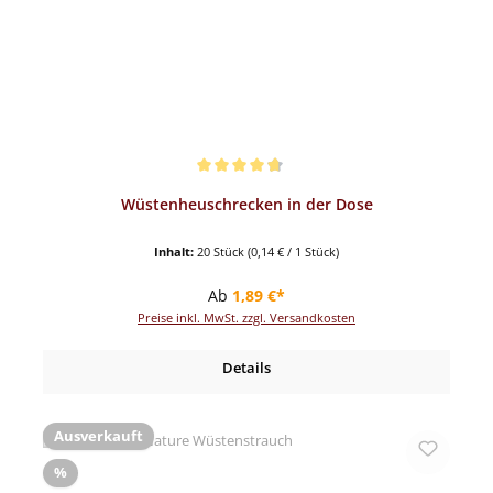
Durchschnittliche Bewertung von 4.82 von 5 Sternen
Wüstenheuschrecken in der Dose
Inhalt:
20 Stück
(0,14 € / 1 Stück)
Regulärer Preis:
Ab
1,89 €*
Preise inkl. MwSt. zzgl. Versandkosten
Details
Ausverkauft
Rabatt
%