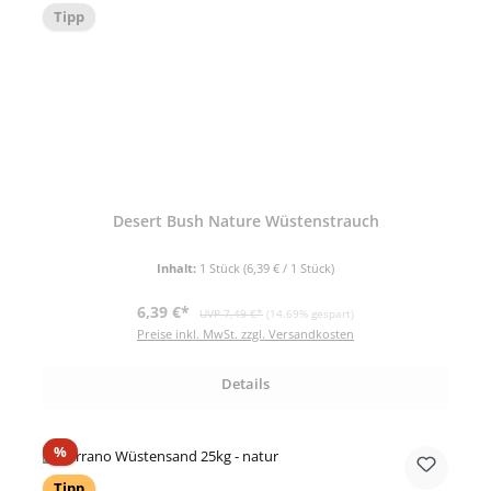
Tipp
Desert Bush Nature Wüstenstrauch
Inhalt:
1 Stück
(6,39 € / 1 Stück)
Verkaufspreis:
Regulärer Preis:
6,39 €*
UVP 7,49 €*
(14.69% gespart)
Preise inkl. MwSt. zzgl. Versandkosten
Details
Rabatt
%
Tipp