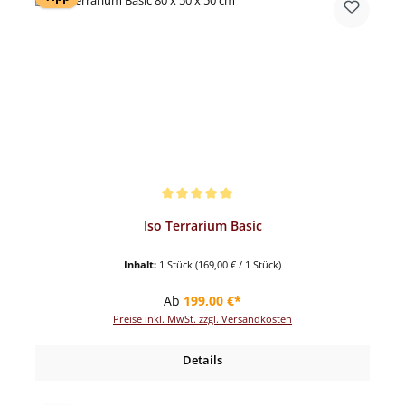
Durchschnittliche Bewertung von 5 von 5 Sternen
Iso Terrarium Basic
Inhalt:
1 Stück
(169,00 € / 1 Stück)
Regulärer Preis:
Ab
199,00 €*
Preise inkl. MwSt. zzgl. Versandkosten
Details