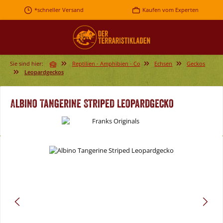
Zum Hauptinhalt springen
*schneller Versand
Kaufen vom Experten
Sie sind hier:
Reptilien - Amphibien - Co
Echsen
Geckos
Leopardgeckos
Albino Tangerine Striped Leopardgecko
Bildergalerie überspringen