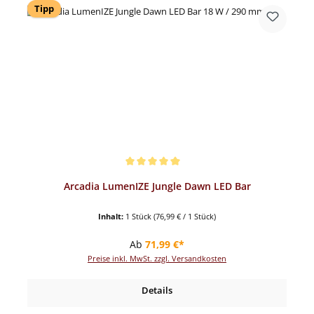
Tipp
Durchschnittliche Bewertung von 5 von 5 Sternen
Arcadia LumenIZE Jungle Dawn LED Bar
Inhalt:
1 Stück
(76,99 € / 1 Stück)
Regulärer Preis:
Ab
71,99 €*
Preise inkl. MwSt. zzgl. Versandkosten
Details