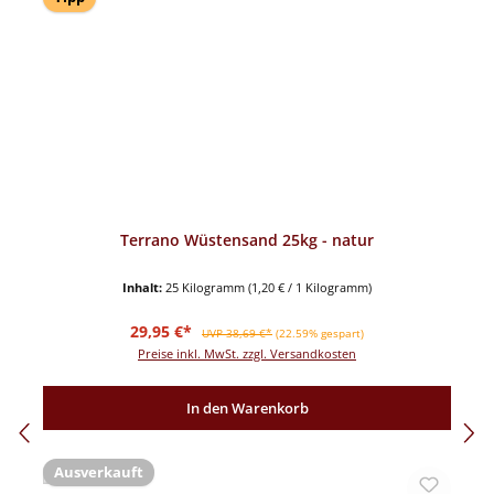
Terrano Wüstensand 25kg - natur
Inhalt:
25 Kilogramm
(1,20 € / 1 Kilogramm)
Verkaufspreis:
Regulärer Preis:
29,95 €*
UVP 38,69 €*
(22.59% gespart)
Preise inkl. MwSt. zzgl. Versandkosten
In den Warenkorb
Ausverkauft