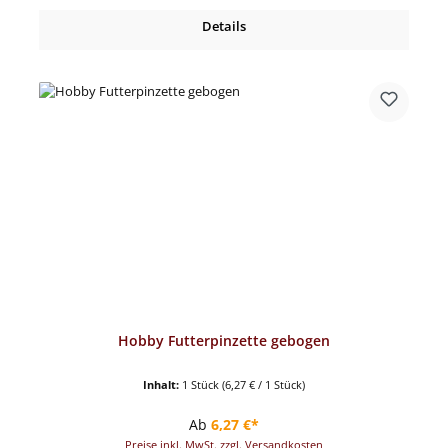
Details
Hobby Futterpinzette gebogen
Inhalt:
1 Stück
(6,27 € / 1 Stück)
Regulärer Preis:
Ab
6,27 €*
Preise inkl. MwSt. zzgl. Versandkosten