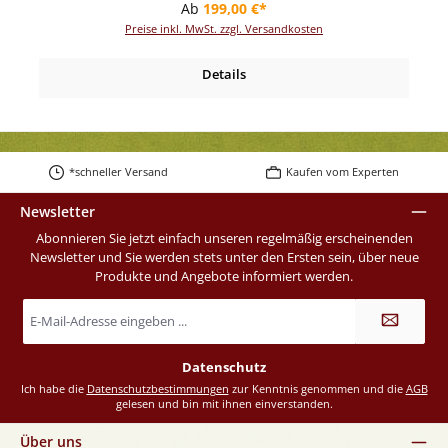
Regulärer Preis:
Ab
199,00 €*
Preise inkl. MwSt. zzgl. Versandkosten
Details
*schneller Versand
Kaufen vom Experten
Newsletter
Abonnieren Sie jetzt einfach unseren regelmäßig erscheinenden
Newsletter und Sie werden stets unter den Ersten sein, über neue
Produkte und Angebote informiert werden.
E-
Mail-
Adresse
*
Datenschutz
Ich habe die
Datenschutzbestimmungen
zur Kenntnis genommen und die
AGB
gelesen und bin mit ihnen einverstanden.
Über uns