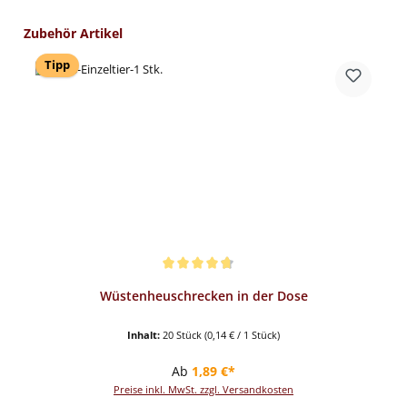
Produktgalerie überspringen
Zubehör Artikel
Tipp
Durchschnittliche Bewertung von 4.82 von 5 Sternen
Wüstenheuschrecken in der Dose
Inhalt:
20 Stück
(0,14 € / 1 Stück)
Regulärer Preis:
Ab
1,89 €*
Preise inkl. MwSt. zzgl. Versandkosten