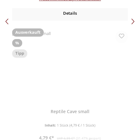
Details
Ausverkauft
Rabatt
%
Tipp
Reptile Cave small
Inhalt:
1 Stück
(4,79 € / 1 Stück)
Verkaufspreis:
Regulärer Preis:
4,79 €*
UVP 6,99 €*
(31.47% gespart)