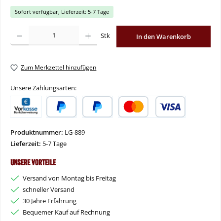
Sofort verfügbar, Lieferzeit: 5-7 Tage
Produkt Anzahl: Gib den gewünschten Wert ein oder benutze die Schaltflächen um
Stk
In den Warenkorb
Zum Merkzettel hinzufügen
Unsere Zahlungsarten:
Vorkasse
PayPal
Später Bezahlen
Kredit- oder Debitkarte
Produktnummer:
LG-889
Lieferzeit:
5-7 Tage
Unsere Vorteile
Versand von Montag bis Freitag
schneller Versand
30 Jahre Erfahrung
Bequemer Kauf auf Rechnung