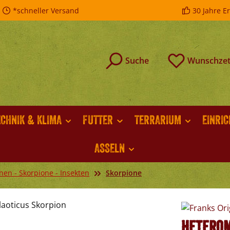
*schneller Versand
30 Jahre E
Suche
Wunschzet
ECHNIK & KLIMA
FUTTER
TERRARIUM
EINRI
ASSELN
nen - Skorpione - Insekten
Skorpione
Heterom