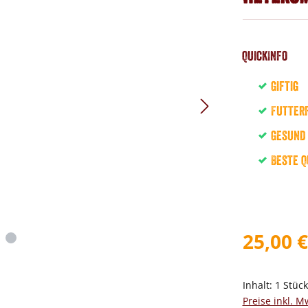
QuickInfo
Giftig
Futter
Gesund
Beste Q
25,00 €
Inhalt:
1 Stüc
Preise inkl. M