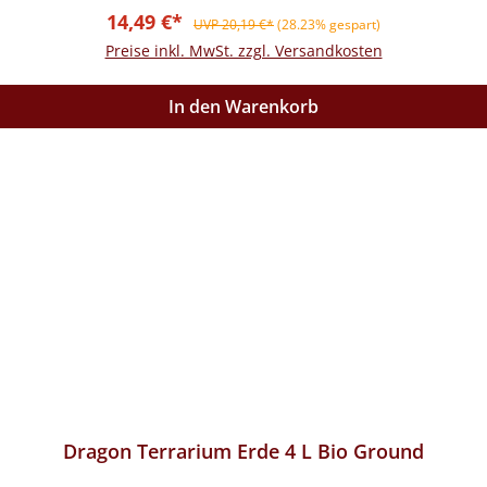
Verkaufspreis:
Regulärer Preis:
14,49 €*
UVP 20,19 €*
(28.23% gespart)
Preise inkl. MwSt. zzgl. Versandkosten
In den Warenkorb
Dragon Terrarium Erde 4 L Bio Ground