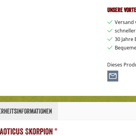
Unsere Vorte
Versand 
schnelle
30 Jahre 
Bequemer
Dieses Prod
erheitsinformationen
aoticus Skorpion "