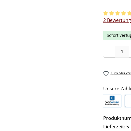
Durchschnitt
2 Bewertun
Sofort verfü
Produkt Anzah
Zum Merkzet
Unsere Zahl
Vorkasse
Pa
Produktnu
Lieferzeit:
5-