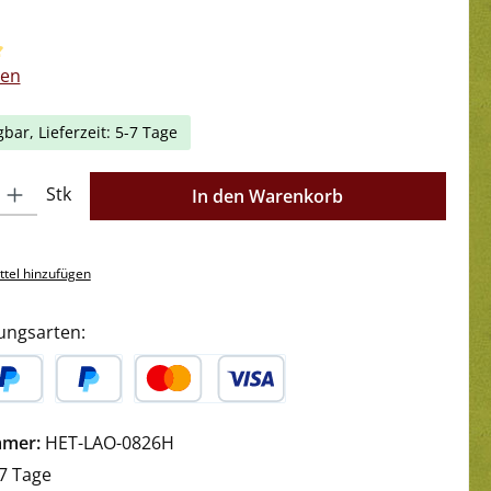
liche Bewertung von 5 von 5 Sternen
gen
gbar, Lieferzeit: 5-7 Tage
l: Gib den gewünschten Wert ein oder benutze die Schaltflächen 
Stk
In den Warenkorb
tel hinzufügen
ungsarten:
yPal
Später Bezahlen
Kredit- oder Debitkarte
mmer:
HET-LAO-0826H
7 Tage