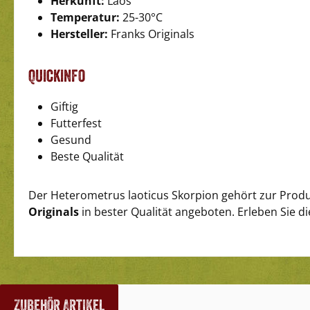
Herkunft:
Laos
Temperatur:
25-30°C
Hersteller:
Franks Originals
Quickinfo
Giftig
Futterfest
Gesund
Beste Qualität
Der Heterometrus laoticus Skorpion gehört zur Prod
Originals
in bester Qualität angeboten. Erleben Sie d
Zubehör Artikel