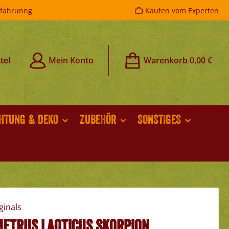
rfahrunng
Kaufen vom Experten
tel
Mein Konto
Warenkorb
0,00 €
CHTUNG & DEKO
ZUBEHÖR
SONSTIGES
etrus laoticus Skorpion