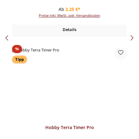
Regulärer Preis:
Ab
2,25 €*
Preise inkl. MwSt. zzgl. Versandkosten
Details
Rabatt
%
Tipp
Hobby Terra Timer Pro