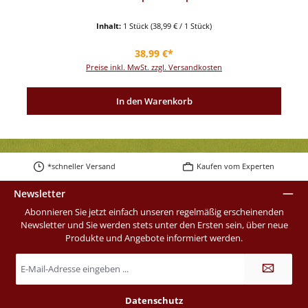
Inhalt:
1 Stück
(38,99 € / 1 Stück)
Regulärer Preis:
38,99 €*
Preise inkl. MwSt. zzgl. Versandkosten
In den Warenkorb
*schneller Versand
Kaufen vom Experten
Newsletter
Abonnieren Sie jetzt einfach unseren regelmäßig erscheinenden
Newsletter und Sie werden stets unter den Ersten sein, über neue
Produkte und Angebote informiert werden.
E-
Mail-
Adresse
*
Datenschutz