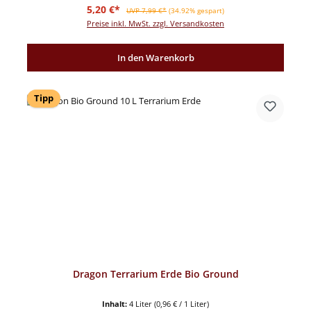
Verkaufspreis:
Regulärer Preis:
5,20 €*
UVP 7,99 €*
(34.92% gespart)
Preise inkl. MwSt. zzgl. Versandkosten
In den Warenkorb
Tipp
Dragon Terrarium Erde Bio Ground
Inhalt:
4 Liter
(0,96 € / 1 Liter)