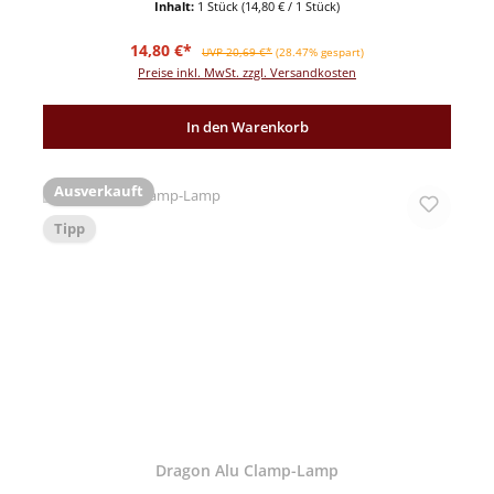
Inhalt:
1 Stück
(14,80 € / 1 Stück)
Verkaufspreis:
Regulärer Preis:
14,80 €*
UVP 20,69 €*
(28.47% gespart)
Preise inkl. MwSt. zzgl. Versandkosten
In den Warenkorb
Ausverkauft
Tipp
Dragon Alu Clamp-Lamp