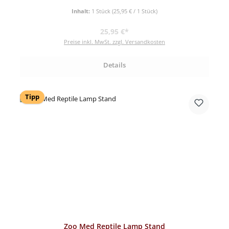
Inhalt:
1 Stück
(25,95 € / 1 Stück)
Regulärer Preis:
25,95 €*
Preise inkl. MwSt. zzgl. Versandkosten
Details
Tipp
Zoo Med Reptile Lamp Stand