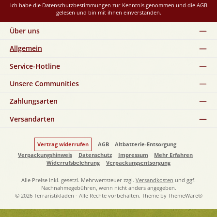
Ich habe die
Datenschutzbestimmungen
zur Kenntnis genommen und die
AGB
gelesen und bin mit ihnen einverstanden.
Über uns
Allgemein
Service-Hotline
Unsere Communities
Zahlungsarten
Versandarten
Vertrag widerrufen
AGB
Altbatterie-Entsorgung
Verpackungshinweis
Datenschutz
Impressum
Mehr Erfahren
Widerrufsbelehrung
Verpackungsentsorgung
Alle Preise inkl. gesetzl. Mehrwertsteuer zzgl.
Versandkosten
und ggf.
Nachnahmegebühren, wenn nicht anders angegeben.
© 2026 Terraristikladen - Alle Rechte vorbehalten. Theme by
ThemeWare®