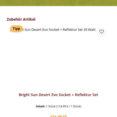
Produktgalerie überspringen
Zubehör Artikel
Tipp
Bright Sun Desert Evo Socket + Reflektor Set
Inhalt:
1 Stück
(114,49 € / 1 Stück)
Regulärer Preis:
114,49 €*