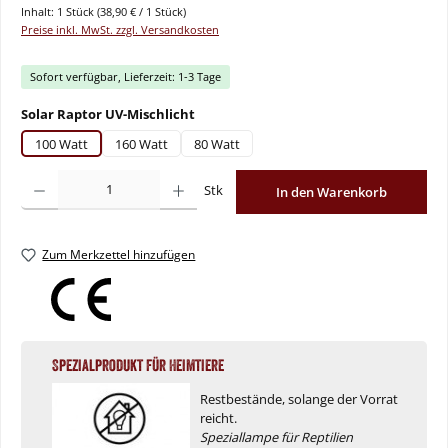
Inhalt:
1 Stück
(38,90 € / 1 Stück)
Preise inkl. MwSt. zzgl. Versandkosten
Sofort verfügbar, Lieferzeit: 1-3 Tage
auswählen
Solar Raptor UV-Mischlicht
100 Watt
160 Watt
80 Watt
Produkt Anzahl: Gib den gewünschten Wert ein oder benutze die Schaltflächen um
Stk
In den Warenkorb
Zum Merkzettel hinzufügen
Spezialprodukt für Heimtiere
Restbestände, solange der Vorrat
reicht.
Speziallampe für Reptilien