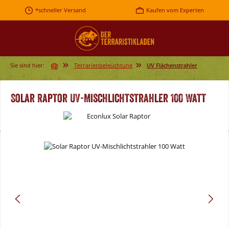
Zum Hauptinhalt springen
*schneller Versand
Kaufen vom Experten
Sie sind hier:
Terrarienbeleuchtung
UV Flächenstrahler
Solar Raptor UV-Mischlichtstrahler 100 Watt
Bildergalerie überspringen