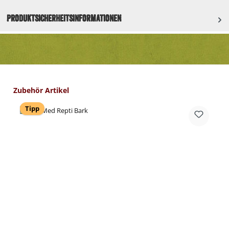
Produktsicherheitsinformationen
Produktgalerie überspringen
Zubehör Artikel
Tipp