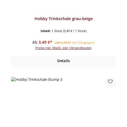
Hobby Trinkschale grau-beige
Inhalt:
1 Stück
(3,49 € / 1 Stück)
Verkaufspreis:
Regulärer Preis:
Ab
3,49 €*
UVP 5,79 €*
(39.72% gespart)
Preise inkl. MwSt. zzgl. Versandkosten
Details