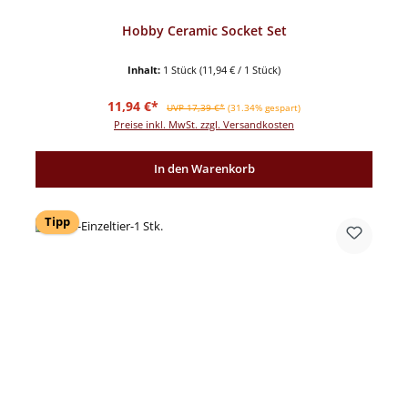
Hobby Ceramic Socket Set
Inhalt:
1 Stück
(11,94 € / 1 Stück)
Verkaufspreis:
Regulärer Preis:
11,94 €*
UVP 17,39 €*
(31.34% gespart)
Preise inkl. MwSt. zzgl. Versandkosten
In den Warenkorb
Tipp