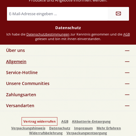
Produkte und Angebote informiert werden.
E-
Mail-
Adresse
*
Datenschutz
Ich habe die
Datenschutzbestimmungen
zur Kenntnis genommen und die
AGB
gelesen und bin mit ihnen einverstanden.
Über uns
Allgemein
Service-Hotline
Unsere Communities
Zahlungsarten
Versandarten
Vertrag widerrufen
AGB
Altbatterie-Entsorgung
Verpackungshinweis
Datenschutz
Impressum
Mehr Erfahren
Widerrufsbelehrung
Verpackungsentsorgung