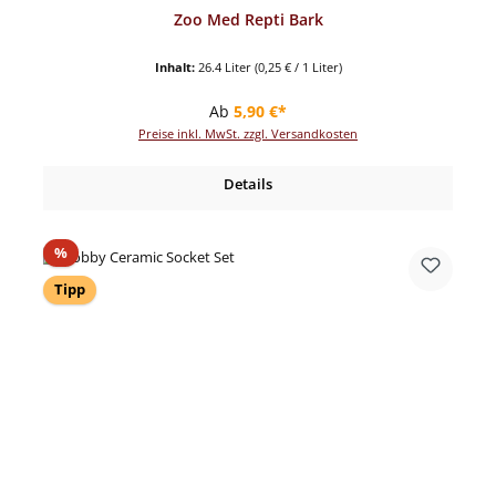
Zoo Med Repti Bark
Inhalt:
26.4 Liter
(0,25 € / 1 Liter)
Regulärer Preis:
Ab
5,90 €*
Preise inkl. MwSt. zzgl. Versandkosten
Details
Rabatt
%
Tipp