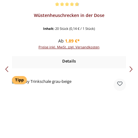
Durchschnittliche Bewertung von 4.82 von 5 Sternen
Wüstenheuschrecken in der Dose
Inhalt:
20 Stück
(0,14 € / 1 Stück)
Regulärer Preis:
Ab
1,89 €*
Preise inkl. MwSt. zzgl. Versandkosten
Details
Tipp