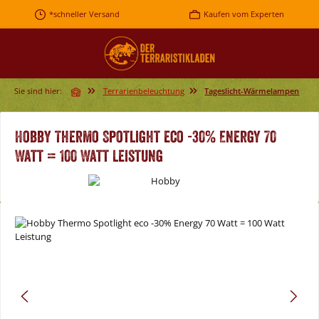
Zum Hauptinhalt springen
*schneller Versand
Kaufen vom Experten
Sie sind hier:
Terrarienbeleuchtung
Tageslicht-Wärmelampen
Hobby Thermo Spotlight eco -30% Energy 70
Watt = 100 Watt Leistung
Bildergalerie überspringen