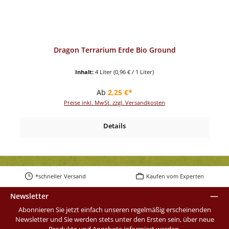
Dragon Terrarium Erde Bio Ground
Inhalt:
4 Liter
(0,96 € / 1 Liter)
Regulärer Preis:
Ab
2,25 €*
Preise inkl. MwSt. zzgl. Versandkosten
Details
*schneller Versand
Kaufen vom Experten
Newsletter
Abonnieren Sie jetzt einfach unseren regelmäßig erscheinenden
Newsletter und Sie werden stets unter den Ersten sein, über neue