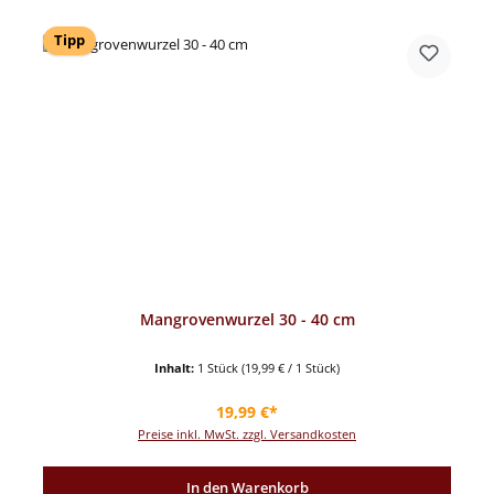
Tipp
Mangrovenwurzel 30 - 40 cm
Inhalt:
1 Stück
(19,99 € / 1 Stück)
Regulärer Preis:
19,99 €*
Preise inkl. MwSt. zzgl. Versandkosten
In den Warenkorb