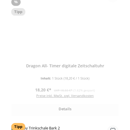
Rabatt
%
Tipp
Dragon All- Timer digitale Zeitschaltuhr
Inhalt:
1 Stück
(18,20 € / 1 Stück)
Verkaufspreis:
Regulärer Preis:
18,20 €*
UVP 18,50 €*
(1.62% gespart)
Preise inkl. MwSt. zzgl. Versandkosten
Details
Tipp