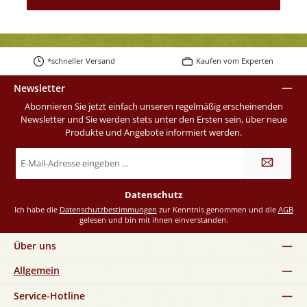
*schneller Versand
Kaufen vom Experten
Newsletter
Abonnieren Sie jetzt einfach unseren regelmäßig erscheinenden
Newsletter und Sie werden stets unter den Ersten sein, über neue
Produkte und Angebote informiert werden.
E-
Mail-
Adresse
*
Datenschutz
Ich habe die
Datenschutzbestimmungen
zur Kenntnis genommen und die
AGB
gelesen und bin mit ihnen einverstanden.
Über uns
Allgemein
Service-Hotline