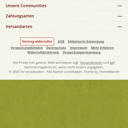
Unsere Communities
Zahlungsarten
Versandarten
Vertrag widerrufen
AGB
Altbatterie-Entsorgung
Verpackungshinweis
Datenschutz
Impressum
Mehr Erfahren
Widerrufsbelehrung
Verpackungsentsorgung
Alle Preise inkl. gesetzl. Mehrwertsteuer zzgl.
Versandkosten
und ggf.
Nachnahmegebühren, wenn nicht anders angegeben.
© 2026 Terraristikladen - Alle Rechte vorbehalten. Theme by
ThemeWare®