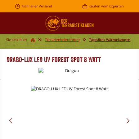
Zum Hauptinhalt springen
*schneller Versand
Kaufen vom Experten
Sie sind hier:
Terrarienbeleuchtung
Tageslicht-Wärmelampen
DRAGO-LUX LED UV Forest Spot 8 Watt
Bildergalerie überspringen