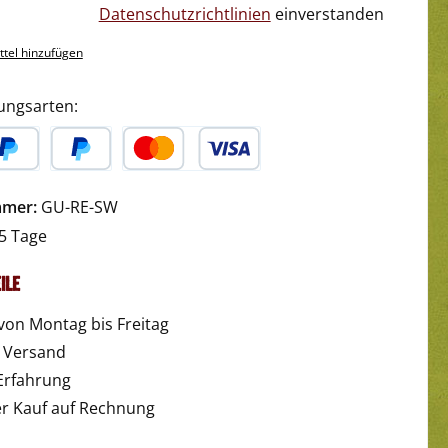
Datenschutzrichtlinien
einverstanden
tel hinzufügen
ungsarten:
yPal
Später Bezahlen
Kredit- oder Debitkarte
mmer:
GU-RE-SW
5 Tage
ile
von Montag bis Freitag
r Versand
Erfahrung
 Kauf auf Rechnung