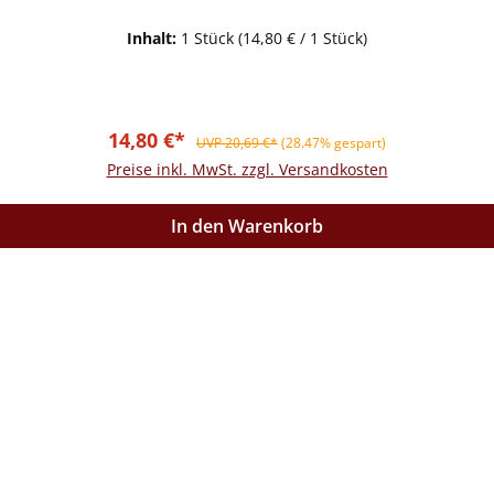
Inhalt:
1 Stück
(14,80 € / 1 Stück)
Verkaufspreis:
Regulärer Preis:
14,80 €*
UVP 20,69 €*
(28.47% gespart)
Preise inkl. MwSt. zzgl. Versandkosten
In den Warenkorb