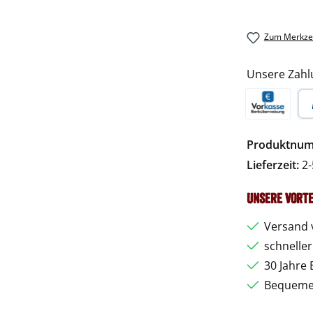
Zum Merkzet
Unsere Zahl
Vorkasse
Pa
Produktnu
Lieferzeit:
2-
Unsere Vorte
Versand 
schnelle
30 Jahre 
Bequemer