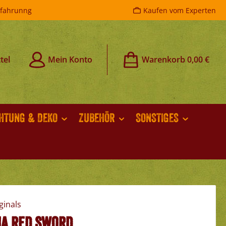
rfahrunng
Kaufen vom Experten
tel
Mein Konto
Warenkorb
0,00 €
CHTUNG & DEKO
ZUBEHÖR
SONSTIGES
a red Sword