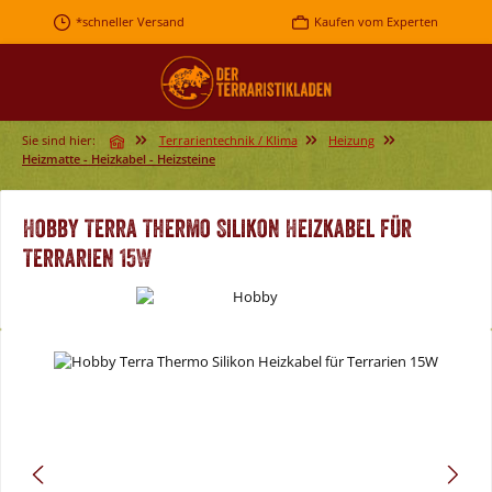
Zum Hauptinhalt springen
*schneller Versand
Kaufen vom Experten
Sie sind hier:
Terrarientechnik / Klima
Heizung
Heizmatte - Heizkabel - Heizsteine
Hobby Terra Thermo Silikon Heizkabel für
Terrarien 15W
Bildergalerie überspringen