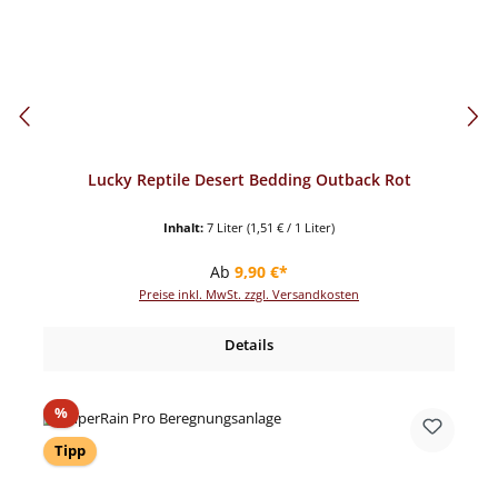
Lucky Reptile Desert Bedding Outback Rot
Inhalt:
7 Liter
(1,51 € / 1 Liter)
Regulärer Preis:
Ab
9,90 €*
Preise inkl. MwSt. zzgl. Versandkosten
Details
Rabatt
%
Tipp