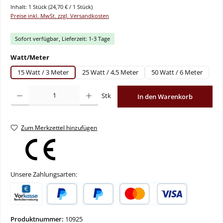
Inhalt:
1 Stück
(24,70 € / 1 Stück)
Preise inkl. MwSt. zzgl. Versandkosten
Sofort verfügbar, Lieferzeit: 1-3 Tage
auswählen
Watt/Meter
15 Watt / 3 Meter
25 Watt / 4,5 Meter
50 Watt / 6 Meter
Produkt Anzahl: Gib den gewünschten Wert ein oder benutze die Schaltflächen um
Stk
In den Warenkorb
Zum Merkzettel hinzufügen
Unsere Zahlungsarten:
Vorkasse
PayPal
Später Bezahlen
Kredit- oder Debitkarte
Produktnummer:
10925