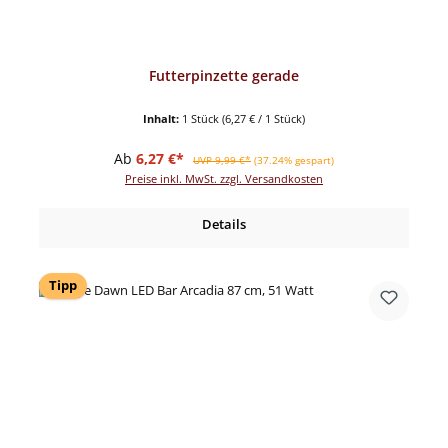
Futterpinzette gerade
Inhalt:
1 Stück
(6,27 € / 1 Stück)
Verkaufspreis:
Regulärer Preis:
Ab
6,27 €*
UVP 9,99 €*
(37.24% gespart)
Preise inkl. MwSt. zzgl. Versandkosten
Details
Tipp