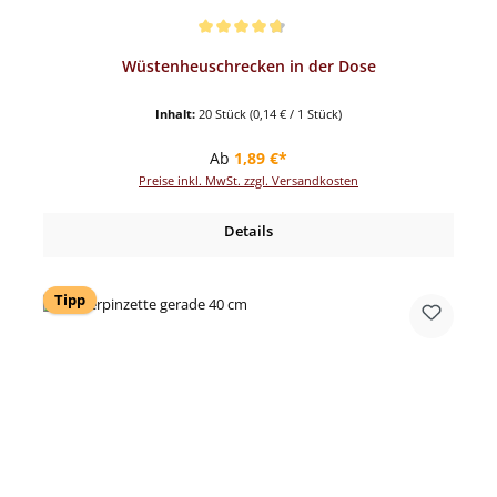
Durchschnittliche Bewertung von 4.82 von 5 Sternen
Wüstenheuschrecken in der Dose
Inhalt:
20 Stück
(0,14 € / 1 Stück)
Regulärer Preis:
Ab
1,89 €*
Preise inkl. MwSt. zzgl. Versandkosten
Details
Tipp