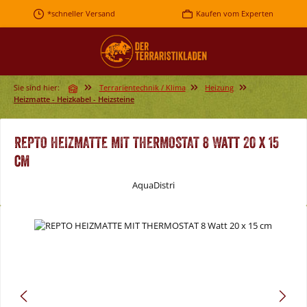
Zum Hauptinhalt springen
*schneller Versand
Kaufen vom Experten
Sie sind hier:
Terrarientechnik / Klima
Heizung
Heizmatte - Heizkabel - Heizsteine
REPTO HEIZMATTE MIT THERMOSTAT 8 Watt 20 x 15
cm
AquaDistri
Bildergalerie überspringen