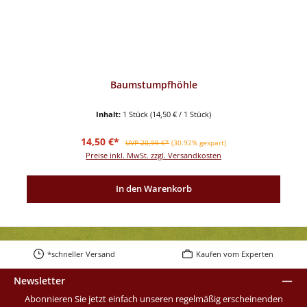
Baumstumpfhöhle
Inhalt:
1 Stück
(14,50 € / 1 Stück)
Verkaufspreis:
Regulärer Preis:
14,50 €*
UVP 20,99 €*
(30.92% gespart)
Preise inkl. MwSt. zzgl. Versandkosten
In den Warenkorb
*schneller Versand
Kaufen vom Experten
Newsletter
Abonnieren Sie jetzt einfach unseren regelmäßig erscheinenden