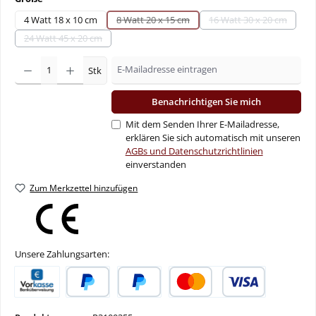
4 Watt 18 x 10 cm
8 Watt 20 x 15 cm
16 Watt 30 x 20 cm
(Diese Option ist zurzeit nicht verfügbar.)
(Diese Option ist z
24 Watt 45 x 20 cm
(Diese Option ist zurzeit nicht verfügbar.)
Stk
Benachrichtigen Sie mich
Mit dem Senden Ihrer E-Mailadresse,
erklären Sie sich automatisch mit unseren
AGBs und Datenschutzrichtlinien
einverstanden
Zum Merkzettel hinzufügen
Unsere Zahlungsarten:
Vorkasse
PayPal
Später Bezahlen
Kredit- oder Debitkarte