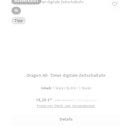
Ausverkauft
Rabatt
%
Tipp
Dragon All- Timer digitale Zeitschaltuhr
Inhalt:
1 Stück
(18,20 € / 1 Stück)
Verkaufspreis:
Regulärer Preis:
18,20 €*
UVP 18,50 €*
(1.62% gespart)
Preise inkl. MwSt. zzgl. Versandkosten
Details