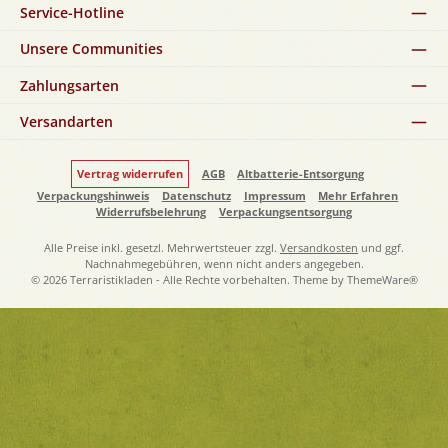
Service-Hotline
Unsere Communities
Zahlungsarten
Versandarten
Vertrag widerrufen
AGB
Altbatterie-Entsorgung
Verpackungshinweis
Datenschutz
Impressum
Mehr Erfahren
Widerrufsbelehrung
Verpackungsentsorgung
Alle Preise inkl. gesetzl. Mehrwertsteuer zzgl.
Versandkosten
und ggf.
Nachnahmegebühren, wenn nicht anders angegeben.
© 2026 Terraristikladen - Alle Rechte vorbehalten. Theme by
ThemeWare®