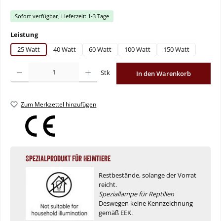
Sofort verfügbar, Lieferzeit: 1-3 Tage
auswählen
Leistung
25 Watt
40 Watt
60 Watt
100 Watt
150 Watt
Produkt Anzahl: Gib den gewünschten Wert ein oder benutze die Schaltflächen um
Stk
In den Warenkorb
Zum Merkzettel hinzufügen
Spezialprodukt für Heimtiere
Restbestände, solange der Vorrat
reicht.
Speziallampe für Reptilien
Deswegen keine Kennzeichnung
gemäß EEK.