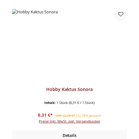
Hobby Kaktus Sonora
Inhalt:
1 Stück
(8,31 € / 1 Stück)
Verkaufspreis:
Regulärer Preis:
8,31 €*
UVP 12,29 €*
(32.38% gespart)
Preise inkl. MwSt. zzgl. Versandkosten
Details