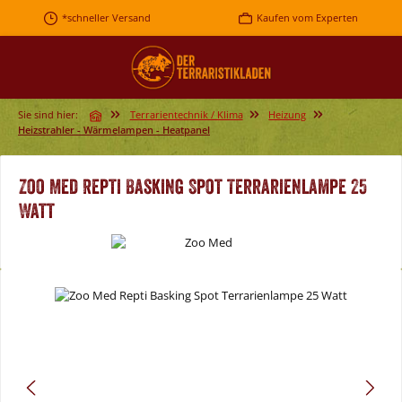
Zum Hauptinhalt springen
*schneller Versand
Kaufen vom Experten
Sie sind hier:
Terrarientechnik / Klima
Heizung
Heizstrahler - Wärmelampen - Heatpanel
Zoo Med Repti Basking Spot Terrarienlampe 25
Watt
Bildergalerie überspringen