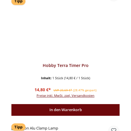
Tipp
Hobby Terra Timer Pro
Inhalt:
1 Stück
(14,80 € / 1 Stück)
Verkaufspreis:
Regulärer Preis:
14,80 €*
UVP 20,69 €*
(28.47% gespart)
Preise inkl. MwSt. zzgl. Versandkosten
In den Warenkorb
Tipp