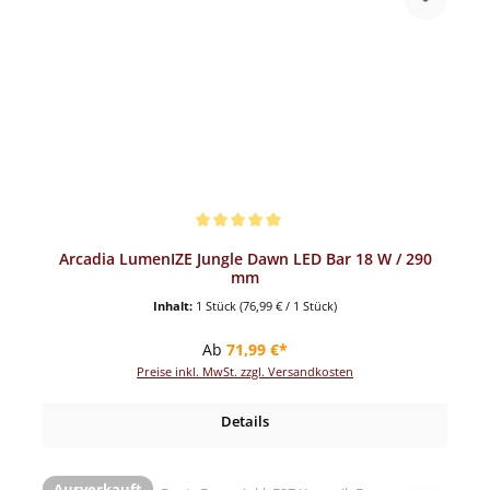
Durchschnittliche Bewertung von 5 von 5 Sternen
Arcadia LumenIZE Jungle Dawn LED Bar 18 W / 290
mm
Inhalt:
1 Stück
(76,99 € / 1 Stück)
Regulärer Preis:
Ab
71,99 €*
Preise inkl. MwSt. zzgl. Versandkosten
Details
Ausverkauft