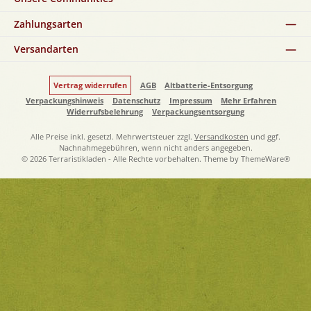
Zahlungsarten
Versandarten
Vertrag widerrufen
AGB
Altbatterie-Entsorgung
Verpackungshinweis
Datenschutz
Impressum
Mehr Erfahren
Widerrufsbelehrung
Verpackungsentsorgung
Alle Preise inkl. gesetzl. Mehrwertsteuer zzgl.
Versandkosten
und ggf.
Nachnahmegebühren, wenn nicht anders angegeben.
© 2026 Terraristikladen - Alle Rechte vorbehalten. Theme by
ThemeWare®