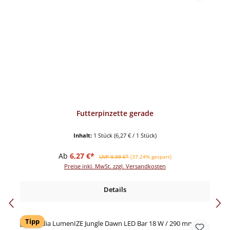
Futterpinzette gerade
Inhalt:
1 Stück
(6,27 € / 1 Stück)
Verkaufspreis:
Regulärer Preis:
Ab
6,27 €*
UVP 9,99 €*
(37.24% gespart)
Preise inkl. MwSt. zzgl. Versandkosten
Details
Tipp