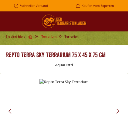
Zum Hauptinhalt springen
*schneller Versand
Kaufen vom Experten
Sie sind hier:
Terrarium
Terrarien
Repto Terra Sky Terrarium 75 x 45 x 75 cm
AquaDistri
Bildergalerie überspringen