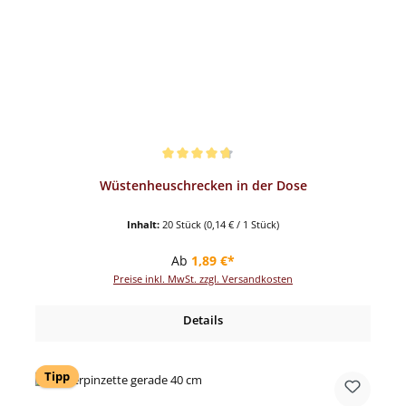
Durchschnittliche Bewertung von 4.82 von 5 Sternen
Wüstenheuschrecken in der Dose
Inhalt:
20 Stück
(0,14 € / 1 Stück)
Regulärer Preis:
Ab
1,89 €*
Preise inkl. MwSt. zzgl. Versandkosten
Details
Tipp