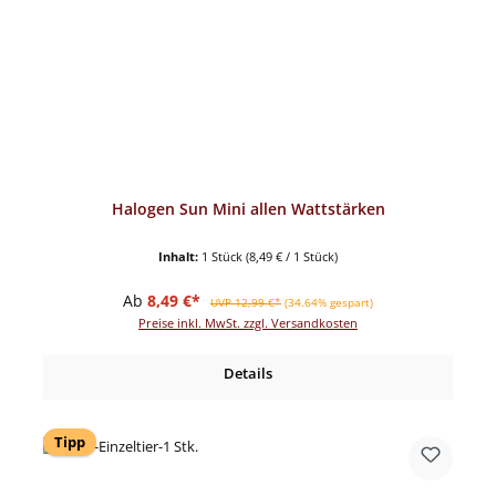
Halogen Sun Mini allen Wattstärken
Inhalt:
1 Stück
(8,49 € / 1 Stück)
Verkaufspreis:
Regulärer Preis:
Ab
8,49 €*
UVP 12,99 €*
(34.64% gespart)
Preise inkl. MwSt. zzgl. Versandkosten
Details
Tipp