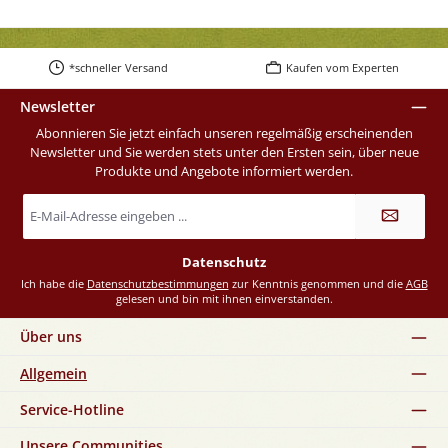
*schneller Versand
Kaufen vom Experten
Newsletter
Abonnieren Sie jetzt einfach unseren regelmäßig erscheinenden
Newsletter und Sie werden stets unter den Ersten sein, über neue
Produkte und Angebote informiert werden.
E-
Mail-
Adresse
*
Datenschutz
Ich habe die
Datenschutzbestimmungen
zur Kenntnis genommen und die
AGB
gelesen und bin mit ihnen einverstanden.
Über uns
Allgemein
Service-Hotline
Unsere Communities