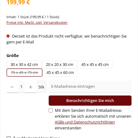
199,99 €
Inhalt:
1 Stück
(199,99 € / 1 Stück)
Preise inkl. MwSt. zzgl. Versandkosten
Derzeit ist das Produkt nicht verfügbar, wir benachrichtigen Sie
gern per E-Mail
auswählen
Größe
30 x 30 x 42 cm
20 x 20 x 30 cm
45 x 45 x 45 cm
75 x 45 x 75 cm
45 x 45 x 60 cm
(Diese Option ist zurzeit nicht verfügbar.)
Stk
Benachrichtigen Sie mich
Mit dem Senden Ihrer E-Mailadresse,
erklären Sie sich automatisch mit unseren
AGBs und Datenschutzrichtlinien
einverstanden