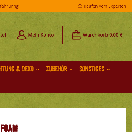
rfahrunng
Kaufen vom Experten
tel
Mein Konto
Warenkorb
0,00 €
CHTUNG & DEKO
ZUBEHÖR
SONSTIGES
 Foam