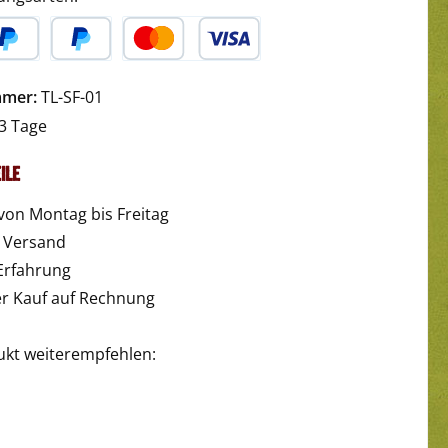
yPal
Später Bezahlen
Kredit- oder Debitkarte
mmer:
TL-SF-01
3 Tage
ile
von Montag bis Freitag
r Versand
Erfahrung
 Kauf auf Rechnung
ukt weiterempfehlen: