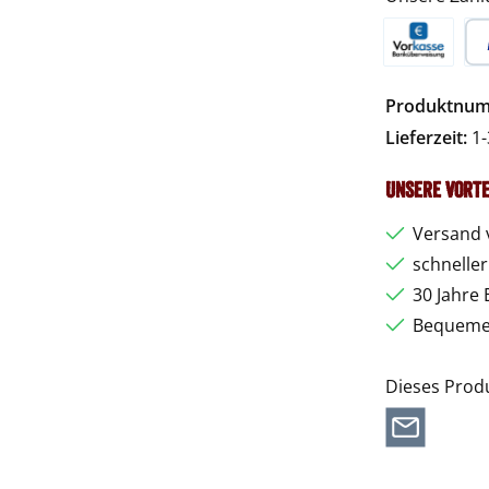
Vorkasse
Pa
Produktnu
Lieferzeit:
1-
Unsere Vorte
Versand 
schnelle
30 Jahre 
Bequemer
Dieses Prod