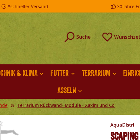
*schneller Versand
30 Jahre E
Suche
Wunschzet
ECHNIK & KLIMA
FUTTER
TERRARIUM
EINRI
ASSELN
ände
Terrarium Rückwand- Module - Xaxim und Co
AquaDistri
Scaping